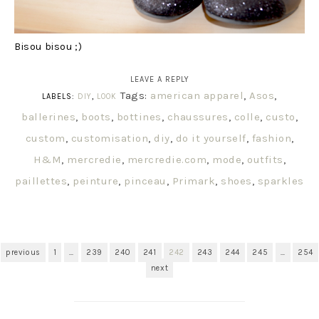
Bisou bisou ;)
LEAVE A REPLY
Tags:
american apparel
,
Asos
,
LABELS:
DIY
,
LOOK
ballerines
,
boots
,
bottines
,
chaussures
,
colle
,
custo
,
custom
,
customisation
,
diy
,
do it yourself
,
fashion
,
H&M
,
mercredie
,
mercredie.com
,
mode
,
outfits
,
paillettes
,
peinture
,
pinceau
,
Primark
,
shoes
,
sparkles
previous
1
…
239
240
241
242
243
244
245
…
254
next