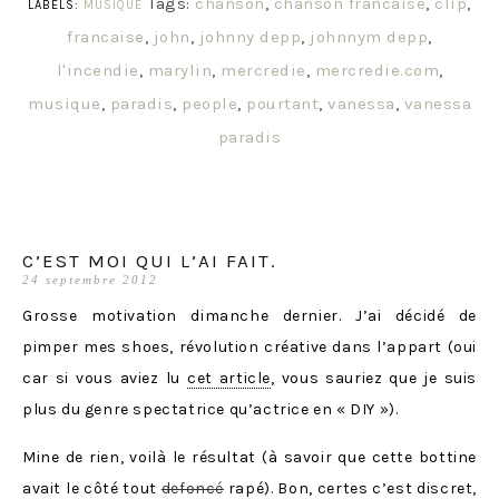
Tags:
chanson
,
chanson francaise
,
clip
,
LABELS:
MUSIQUE
francaise
,
john
,
johnny depp
,
johnnym depp
,
l'incendie
,
marylin
,
mercredie
,
mercredie.com
,
musique
,
paradis
,
people
,
pourtant
,
vanessa
,
vanessa
paradis
C’EST MOI QUI L’AI FAIT.
24 septembre 2012
Grosse motivation dimanche dernier. J’ai décidé de
pimper mes shoes, révolution créative dans l’appart (oui
car si vous aviez lu
cet article
, vous sauriez que je suis
plus du genre spectatrice qu’actrice en « DIY »).
Mine de rien, voilà le résultat (à savoir que cette bottine
avait le côté tout
defoncé
rapé). Bon, certes c’est discret,