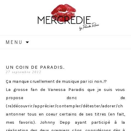
MERCREDIE
Aller
MENU
au
contenu
UN COIN DE PARADIS.
27 septembre 2012
Ça manque cruellement de musique par ici non..!?
La grosse fan de Vanessa Paradis que je suis vous
propose donc de
(re)découvrir/apprécier/contempler/détester/adorer/ch
antonner tous en coeur certains de ses titres (en fait,
mes favoris). Johnny Depp ayant participé à la
réalisation des deux premiers clips, considérons dès à