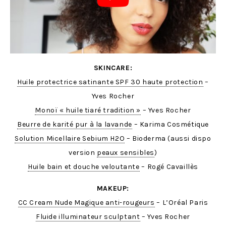
SKINCARE:
Huile protectrice satinante SPF 30 haute protection
–
Yves Rocher
Monoï « huile tiaré tradition »
– Yves Rocher
Beurre de karité pur à la lavande
– Karima Cosmétique
Solution Micellaire Sebium H2O
– Bioderma (aussi dispo
version
peaux sensibles
)
Huile bain et douche veloutante
– Rogé Cavaillès
MAKEUP:
CC Cream Nude Magique anti-rougeurs
– L’Oréal Paris
Fluide illuminateur sculptant
– Yves Rocher