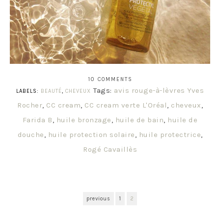
10 COMMENTS
Tags:
avis rouge-à-lèvres Yves
LABELS:
BEAUTÉ
,
CHEVEUX
Rocher
,
CC cream
,
CC cream verte L'Oréal
,
cheveux
,
Farida B
,
huile bronzage
,
huile de bain
,
huile de
douche
,
huile protection solaire
,
huile protectrice
,
Rogé Cavaillès
previous
1
2