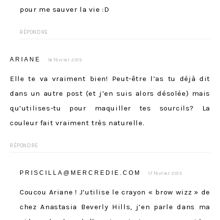
pour me sauver la vie :D
RÉPONDRE
ARIANE
16 février 2015
Elle te va vraiment bien! Peut-être l’as tu déjà dit
dans un autre post (et j’en suis alors désolée) mais
qu’utilises-tu pour maquiller tes sourcils? La
couleur fait vraiment très naturelle.
RÉPONDRE
PRISCILLA@MERCREDIE.COM
17 février 2015
Coucou Ariane ! J’utilise le crayon « brow wizz » de
chez Anastasia Beverly Hills, j’en parle dans ma