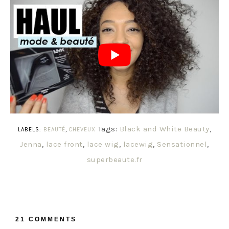
Tags:
Black and White Beauty
,
LABELS:
BEAUTÉ
,
CHEVEUX
Jenna
,
lace front
,
lace wig
,
lacewig
,
Sensationnel
,
superbeaute.fr
21 COMMENTS