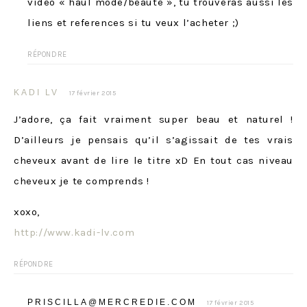
video « haul mode/beaute », tu trouveras aussi les
liens et references si tu veux l’acheter ;)
RÉPONDRE
KADI LV
17 février 2015
J’adore, ça fait vraiment super beau et naturel !
D’ailleurs je pensais qu’il s’agissait de tes vrais
cheveux avant de lire le titre xD En tout cas niveau
cheveux je te comprends !
xoxo,
http://www.kadi-lv.com
RÉPONDRE
PRISCILLA@MERCREDIE.COM
17 février 2015