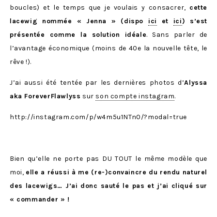
boucles) et le temps que je voulais y consacrer,
cette
lacewig nommée « Jenna » (dispo
ici
et
ici
) s’est
présentée comme la solution idéale
. Sans parler de
l’avantage économique (moins de 40e la nouvelle tête, le
rêve !).
J’ai aussi été tentée par les dernières photos d’
Alyssa
aka ForeverFlawlyss
sur
son compte instagram
.
http://instagram.com/p/w4m5u1NTn0/?modal=true
Bien qu’elle ne porte pas DU TOUT le même modèle que
moi,
elle a réussi à me (re-)convaincre du rendu naturel
des lacewigs… J’ai donc sauté le pas et j’ai cliqué sur
« commander » !