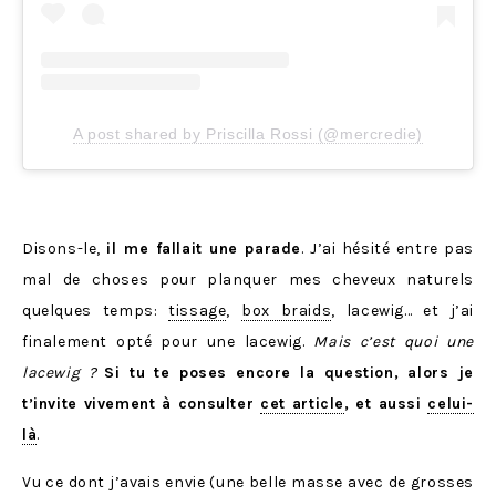
A post shared by Priscilla Rossi (@mercredie)
Disons-le,
il me fallait une parade
. J’ai hésité entre pas
mal de choses pour planquer mes cheveux naturels
quelques temps:
tissage
,
box braids
, lacewig… et j’ai
finalement opté pour une lacewig.
Mais c’est quoi une
lacewig ?
Si tu te poses encore la question, alors je
t’invite vivement à consulter
cet article
, et aussi
celui-
là
.
Vu ce dont j’avais envie (une belle masse avec de grosses