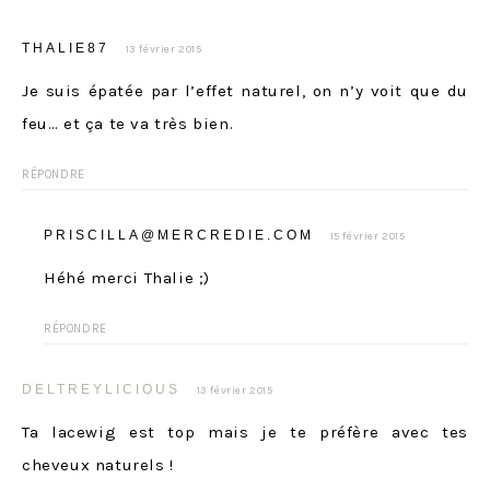
THALIE87
13 février 2015
Je suis épatée par l’effet naturel, on n’y voit que du
feu… et ça te va très bien.
RÉPONDRE
PRISCILLA@MERCREDIE.COM
15 février 2015
Héhé merci Thalie ;)
RÉPONDRE
DELTREYLICIOUS
13 février 2015
Ta lacewig est top mais je te préfère avec tes
cheveux naturels !