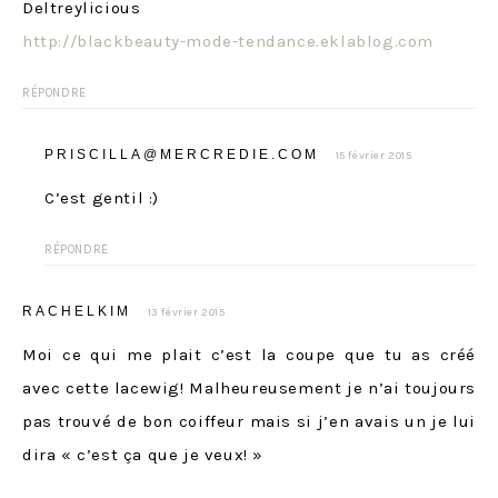
Deltreylicious
http://blackbeauty-mode-tendance.eklablog.com
RÉPONDRE
PRISCILLA@MERCREDIE.COM
15 février 2015
C’est gentil :)
RÉPONDRE
RACHELKIM
13 février 2015
Moi ce qui me plait c’est la coupe que tu as créé
avec cette lacewig! Malheureusement je n’ai toujours
pas trouvé de bon coiffeur mais si j’en avais un je lui
dira « c’est ça que je veux! »