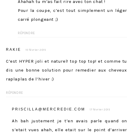
Ahahah tu m’as fait rire avec ton chat !
Pour la coupe, c’est tout simplement un léger
carré plongeant ;)
RÉPONDRE
RAKIE
15 février 2015
C’est HYPER joli et naturel! top top top! et comme tu
dis une bonne solution pour remedier aux cheveux
raplaplas de l’hiver :)
RÉPONDRE
PRISCILLA@MERCREDIE.COM
17 février 2015
Ah bah justement je t’en avais parle quand on
s’etait vues ahah, elle etait sur le point d’arriver