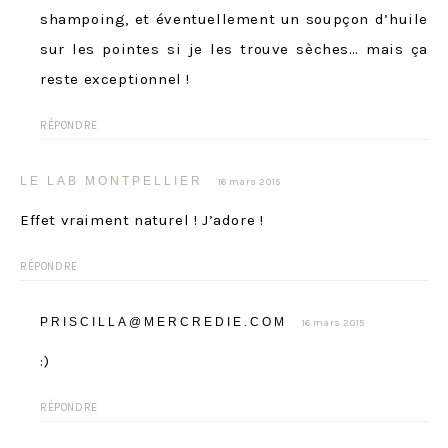
shampoing, et éventuellement un soupçon d’huile
sur les pointes si je les trouve sèches… mais ça
reste exceptionnel !
RÉPONDRE
LE LAB MONTPELLIER
16 mars 2015
Effet vraiment naturel ! J’adore !
RÉPONDRE
PRISCILLA@MERCREDIE.COM
16 mars 2015
:)
RÉPONDRE