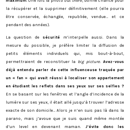
maximum
. Une fois la photo
out there
, bonne chance pour
la récupérer et la supprimer définitivement (elle pourra
être conservée, échangée, republiée, vendue… et ce
pendant des années).
La question de
sécurité
m’interpelle aussi. Dans la
mesure du possible, je préfère limiter la diffusion de
petits éléments individuels qui, mis bout-à-bout,
permettraient de reconstituer la
big picture
.
Avez-vous
déjà entendu parler de cette influenceuse traquée par
un « fan » qui avait réussi à localiser son appartement
en étudiant les reflets dans ses yeux sur ses selfies ?
En se basant sur les fenêtres et l’angle d’incidence de la
lumière sur ses yeux, il était allé jusqu’à trouver l’adresse
exacte de son domicile… Alors je n’en suis pas là dans la
parano, mais j’avoue que je suis quand même montée
d’un level en devenant maman.
J’évite donc les