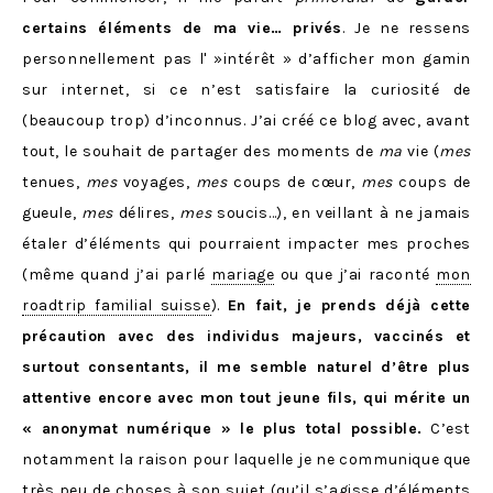
certains éléments de ma vie… privés
. Je ne ressens
personnellement pas l' »intérêt » d’afficher mon gamin
sur internet, si ce n’est satisfaire la curiosité de
(beaucoup trop) d’inconnus. J’ai créé ce blog avec, avant
tout, le souhait de partager des moments de
ma
vie (
mes
tenues,
mes
voyages,
mes
coups de cœur,
mes
coups de
gueule,
mes
délires,
mes
soucis…), en veillant à ne jamais
étaler d’éléments qui pourraient impacter mes proches
(même quand j’ai parlé
mariage
ou que j’ai raconté
mon
roadtrip familial suisse
).
En fait, je prends déjà cette
précaution avec des individus majeurs, vaccinés et
surtout consentants, il me semble naturel d’être plus
attentive encore avec mon tout jeune fils, qui mérite un
« anonymat numérique » le plus total possible.
C’est
notamment la raison pour laquelle je ne communique que
très peu de choses à son sujet (qu’il s’agisse d’éléments