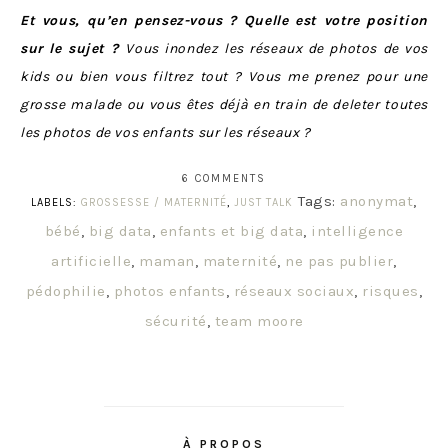
Et vous, qu’en pensez-vous ? Quelle est votre position
sur le sujet ?
Vous inondez les réseaux de photos de vos
kids ou bien vous filtrez tout ?
Vous me prenez pour une
grosse malade ou vous êtes déjà en train de deleter toutes
les photos de vos enfants sur les réseaux ?
6 COMMENTS
Tags:
anonymat
,
LABELS:
GROSSESSE / MATERNITÉ
,
JUST TALK
bébé
,
big data
,
enfants et big data
,
intelligence
artificielle
,
maman
,
maternité
,
ne pas publier
,
pédophilie
,
photos enfants
,
réseaux sociaux
,
risques
,
sécurité
,
team moore
À PROPOS