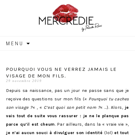
MERCREDIE
Aller
MENU
au
contenu
POURQUOI VOUS NE VERREZ JAMAIS LE
VISAGE DE MON FILS.
29 novembre 2019
Depuis sa naissance, pas un jour ne passe sans que je
reçoive des questions sur mon fils («
Pourquoi tu caches
son visage ?
« , «
C’est quoi son petit nom ?
« …). Alors,
je
vais tout de suite vous rassurer : je ne le planque pas
parce qu’il est cheum
. Par ailleurs, dans la « vraie vie »,
je n’ai aucun souci à divulguer son identité
(
lol
)
et tout