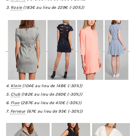
3.
Rosie
(
183€
au lieu de
229€
(-
20%
))
4.
Klein
(
104€
au lieu de
148€
(-
30%
))
5.
Club
(
182€
au lieu de
260€
(-
30%
))
6.
Fluo
(
287€
au lieu de
410€
(-
30%
))
7.
Ferveur
(
67€
au lieu de
95€
(-
30%
))