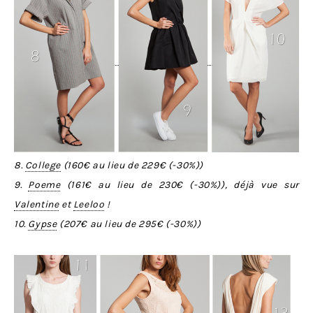
8.
College
(
160€
au lieu de
229€
(-
30%
))
9.
Poeme
(
161€
au lieu de
230€
(-
30%
)), déjà vue sur
Valentine
et
Leeloo
!
10.
Gypse
(
207€
au lieu de
295€
(-
30%
))