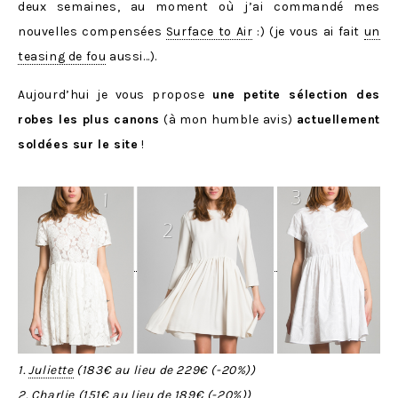
deux semaines, au moment où j’ai commandé mes
nouvelles compensées
Surface to Air
:) (je vous ai fait
un
teasing de fou
aussi…).
Aujourd’hui je vous propose
une petite sélection des
robes les plus canons
(à mon humble avis)
actuellement
soldées sur le site
!
1.
Juliette
(
183€
au lieu de
229€
(-
20%
))
2.
Charlie
(
151€
au lieu de
189€
(-
20%
))