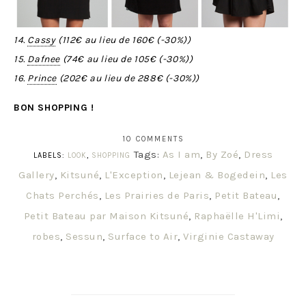
14.
Cassy
(
112€
au lieu de
160€
(-
30%
))
15.
Dafnee
(
74€
au lieu de
105€
(-
30%
))
16.
Prince
(
202€
au lieu de
288€
(-
30%
))
BON SHOPPING !
10 COMMENTS
Tags:
As I am
,
By Zoé
,
Dress
LABELS:
LOOK
,
SHOPPING
Gallery
,
Kitsuné
,
L'Exception
,
Lejean & Bogedein
,
Les
Chats Perchés
,
Les Prairies de Paris
,
Petit Bateau
,
Petit Bateau par Maison Kitsuné
,
Raphaëlle H'Limi
,
robes
,
Sessun
,
Surface to Air
,
Virginie Castaway