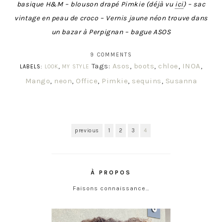
basique H&M – blouson drapé Pimkie (déj
à
vu
ici
) – sac
vintage en peau de croco – Vernis jaune néon trouve dans
un bazar à Perpignan – bague ASOS
9 COMMENTS
Tags:
Asos
,
boots
,
chloe
,
INOA
,
LABELS:
LOOK
,
MY STYLE
Mango
,
neon
,
Office
,
Pimkie
,
sequins
,
Susanna
previous
1
2
3
4
À PROPOS
Faisons connaissance…