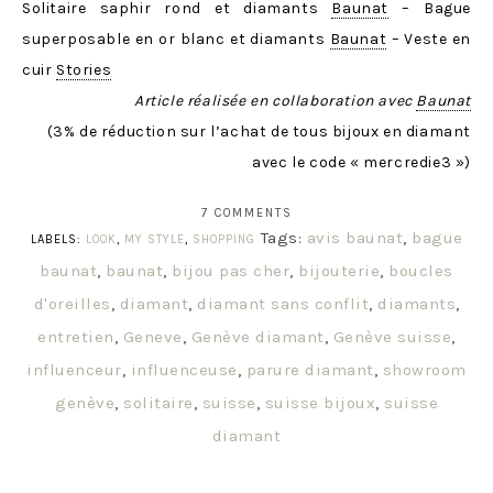
Solitaire saphir rond et diamants
Baunat
– Bague
superposable en or blanc et diamants
Baunat
– Veste en
cuir
Stories
Article réalisée en collaboration avec
Baunat
(3% de réduction sur l’achat de tous bijoux en diamant
avec le code « mercredie3 »)
7 COMMENTS
Tags:
avis baunat
,
bague
LABELS:
LOOK
,
MY STYLE
,
SHOPPING
baunat
,
baunat
,
bijou pas cher
,
bijouterie
,
boucles
d'oreilles
,
diamant
,
diamant sans conflit
,
diamants
,
entretien
,
Geneve
,
Genève diamant
,
Genève suisse
,
influenceur
,
influenceuse
,
parure diamant
,
showroom
genève
,
solitaire
,
suisse
,
suisse bijoux
,
suisse
diamant