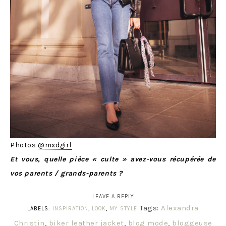
Photos
@mxdgirl
Et vous, quelle pièce « culte » avez-vous récupérée de
vos parents / grands-parents ?
LEAVE A REPLY
Tags:
Alexandra
LABELS:
INSPIRATION
,
LOOK
,
MY STYLE
Christin
,
biker leather jacket
,
blog mode
,
bloggeuse