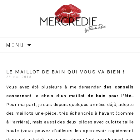
MERCREDIE
Aller
MENU
au
contenu
LE MAILLOT DE BAIN QUI VOUS VA BIEN !
28 mai 2014
Vous avez été plusieurs à me demander
des conseils
concernant le choix d’un maillot de bain pour l’été
…
Pour ma part, je suis depuis quelques années déjà, adepte
des maillots une-pièce, très échancrés à l’avant (comme
à l’arrière), mais aussi des deux-pièces avec culotte taille
haute (vous pouvez d’ailleurs les apercevoir rapidement
dans
cet article
)… mais ces choix n’ont absolument rien