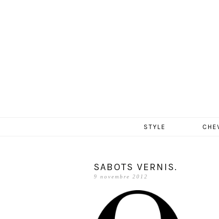
MERCR
Aller
STYLE
CHE
au
contenu
SABOTS VERNIS.
9 novembre 2012