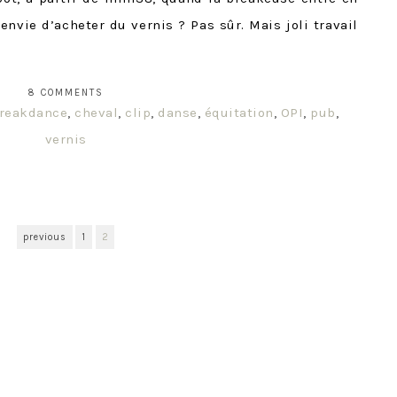
nvie d’acheter du vernis ? Pas sûr. Mais joli travail
8 COMMENTS
reakdance
,
cheval
,
clip
,
danse
,
équitation
,
OPI
,
pub
,
vernis
previous
1
2