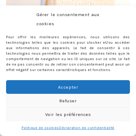
Gérer le consentement aux
cookies
Pour offrir les meilleures expériences, nous utilisons des
Pull Barnabé Mes Demoiselles (déjà vu
ici
) – Jupon (?)
technologies telles que les cookies pour stocker et/ou accéder
aux informations des appareils. Le fait de consentir à ces
similaires
ici
,
ici
et
ici
– Body Bershka (similaires
ici
,
ici
et
technologies nous permettra de traiter des données telles que le
comportement de navigation ou les ID uniques sur ce site. Le fait
ici
) – Sneakers IM déjà portées dans
ce look
– Sac Pochette
de ne pas consentir ou de retirer son consentement peut avoir un
H&M (de très jolies aussi
ici
,
ici
et
ici
) – Bracelets et collier
effet négatif sur certaines caractéristiques et fonctions.
offerts et r
é
alis
é
s par la personne de goût dont je vous
parlais déjà dans
ce post
;)
Accepter
49 COMMENTS
Refuser
Tags:
ballerine
,
black swan
,
body
,
LABELS:
LOOK
,
MY STYLE
Voir les préférences
danse
,
jupon
,
lac des cygnes
,
mes demoiselles
,
mila
kunis
,
natalie portman
,
nude
,
pastel
,
pull barnabe
,
Politique de cookies
Déclaration de confidentialité
tutu