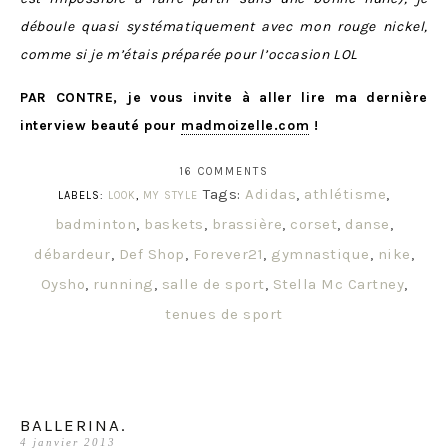
déboule quasi systématiquement avec mon rouge nickel,
comme si je m’étais préparée pour l’occasion LOL
PAR CONTRE, je vous invite à aller lire ma dernière
interview beauté pour
madmoizelle.com
!
16 COMMENTS
Tags:
Adidas
,
athlétisme
,
LABELS:
LOOK
,
MY STYLE
badminton
,
baskets
,
brassière
,
corset
,
danse
,
débardeur
,
Def Shop
,
Forever21
,
gymnastique
,
nike
,
Oysho
,
running
,
salle de sport
,
Stella Mc Cartney
,
tenues de sport
BALLERINA.
4 janvier 2013