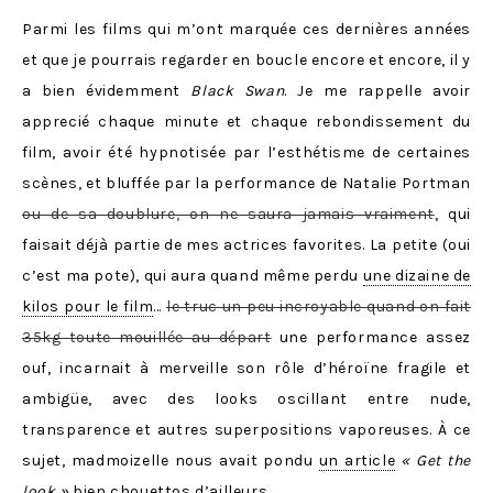
Parmi les films qui m’ont marquée ces dernières années
et que je pourrais regarder en boucle encore et encore, il y
a bien évidemment
Black Swan
. Je me rappelle avoir
apprecié chaque minute et chaque rebondissement du
film, avoir été hypnotisée par l’esthétisme de certaines
scènes, et bluffée par la performance de Natalie Portman
ou de sa doublure, on ne saura jamais vraiment
, qui
faisait déjà partie de mes actrices favorites. La petite (oui
c’est ma pote), qui aura quand même perdu
une dizaine de
kilos pour le film
…
le truc un peu incroyable quand on fait
35kg toute mouillée au départ
une performance assez
ouf, incarnait à merveille son rôle d’héroïne fragile et
ambigüe, avec des looks oscillant entre nude,
transparence et autres superpositions vaporeuses. À ce
sujet, madmoizelle nous avait pondu
un article
« Get the
look »
bien chouettos d’ailleurs.