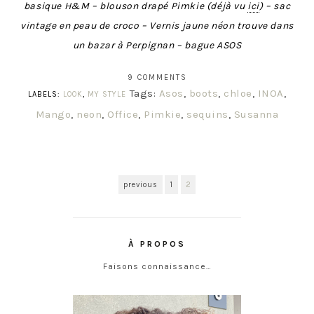
basique H&M – blouson drapé Pimkie (déj
à
vu
ici
) – sac
vintage en peau de croco – Vernis jaune néon trouve dans
un bazar à Perpignan – bague ASOS
9 COMMENTS
Tags:
Asos
,
boots
,
chloe
,
INOA
,
LABELS:
LOOK
,
MY STYLE
Mango
,
neon
,
Office
,
Pimkie
,
sequins
,
Susanna
previous
1
2
À PROPOS
Faisons connaissance…