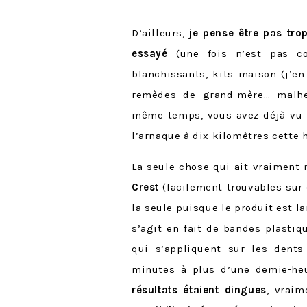
D’ailleurs,
je pense être pas tro
essayé
(une fois n’est pas co
blanchissants, kits maison (j’e
remèdes de grand-mère… malhe
même temps, vous avez déjà vu u
l’arnaque à dix kilomètres cette hi
La seule chose qui ait vraiment
Crest
(facilement trouvables sur 
la seule puisque le produit est l
s’agit en fait de bandes plastiq
qui s’appliquent sur les dent
minutes à plus d’une demie-heu
résultats étaient dingues
, vraim