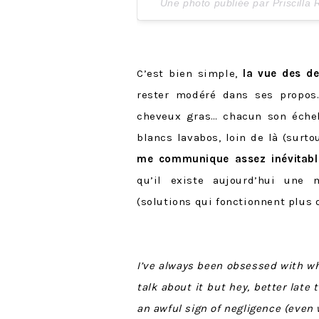
Une photo publiée par Priscilla
C’est bien simple,
la vue des d
rester modéré dans ses propos…
cheveux gras… chacun son échell
blancs lavabos, loin de là (surt
me communique assez inévitabl
qu’il existe aujourd’hui une 
(solutions qui fonctionnent plus 
I’ve always been obsessed with whi
talk about it but hey, better late 
an awful sign of negligence (even 