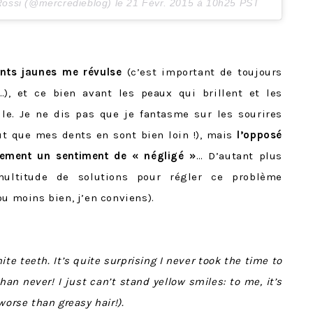
 Rossi (@mercredieblog) le
21 Févr. 2015 à 10h25 PST
ents jaunes me révulse
(c’est important de toujours
), et ce bien avant les peaux qui brillent et les
e. Je ne dis pas que je fantasme sur les sourires
out que mes dents en sont bien loin !), mais
l’opposé
ement un sentiment de « négligé »
… D’autant plus
multitude de solutions pour régler ce problème
ou moins bien, j’en conviens).
te teeth. It’s quite surprising I never took the time to
than never! I just can’t stand yellow smiles: to me, it’s
worse than greasy hair!).