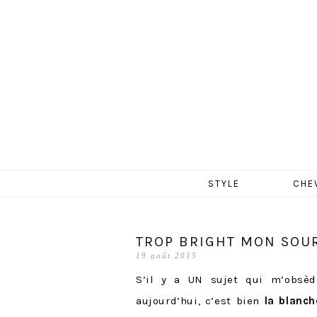
MERCR
Aller
STYLE
CHE
au
contenu
TROP BRIGHT MON SOUR
19 août 2015
S’il y a UN sujet qui m’obsèd
aujourd’hui, c’est bien
la blanch