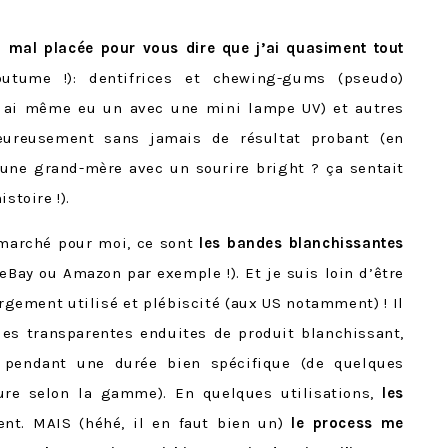
p mal placée pour vous dire que j’ai quasiment tout
utume !): dentifrices et chewing-gums (pseudo)
n ai même eu un avec une mini lampe UV) et autres
ureusement sans jamais de résultat probant (en
ne grand-mère avec un sourire bright ? ça sentait
stoire !).
 marché pour moi, ce sont
les bandes blanchissantes
eBay ou Amazon par exemple !). Et je suis loin d’être
argement utilisé et plébiscité (aux US notamment) ! Il
ues transparentes enduites de produit blanchissant,
s pendant une durée bien spécifique (de quelques
re selon la gamme). En quelques utilisations,
les
ent. MAIS (héhé, il en faut bien un)
le process me