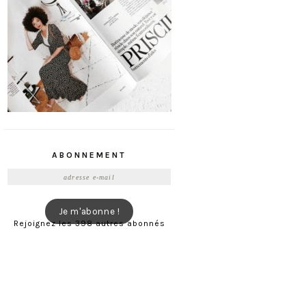
ABONNEMENT
Adresse
e-
mail
Je m'abonne !
Rejoignez les 398 autres abonnés