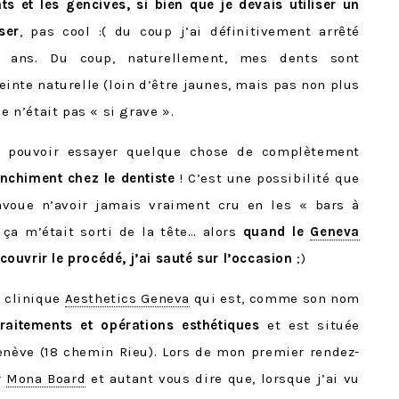
ts et les gencives, si bien que je devais utiliser un
ser
, pas cool :( du coup j’ai définitivement arrêté
2 ans. Du coup, naturellement, mes dents sont
inte naturelle (loin d’être jaunes, mais pas non plus
e n’était pas « si grave ».
e pouvoir essayer quelque chose de complètement
anchiment chez le dentiste
! C’est une possibilité que
avoue n’avoir jamais vraiment cru en les « bars à
 ça m’était sorti de la tête… alors
quand le
Geneva
uvrir le procédé, j’ai sauté sur l’occasion
;)
a clinique
Aesthetics Geneva
qui est, comme son nom
traitements et opérations esthétiques
et est située
enève (18 chemin Rieu). Lors de mon premier rendez-
r
Mona Board
et autant vous dire que, lorsque j’ai vu