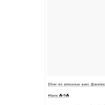
Dîner en amoureux avec @axelsic
#6ans 💑💏💑