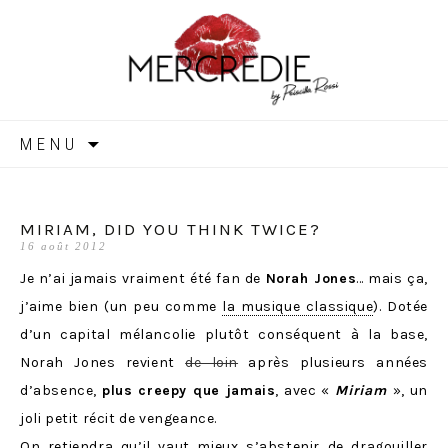
MERCREDIE
Aller
MENU
au
contenu
MIRIAM, DID YOU THINK TWICE?
16 août 2012
Je n’ai jamais vraiment été fan de
Norah Jones
… mais ça,
j’aime bien (un peu comme
la musique classique
). Dotée
d’un capital mélancolie plutôt conséquent à la base,
Norah Jones revient
de loin
après plusieurs années
d’absence,
plus creepy que jamais
, avec «
Miriam
», un
joli petit récit de vengeance.
On retiendra qu’il vaut mieux s’abstenir de dragouiller