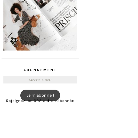
ABONNEMENT
Adresse
e-
mail
Je m'abonne !
Rejoignez les 398 autres abonnés