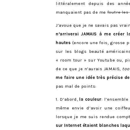
littéralement depuis des anné
manquaient pas de me
foutre les
J’avoue que je ne savais pas vr
n’arriverai JAMAIS à me créer l
hautes
(encore une fois, grosse 
sur les blogs beauté américains
« room tour » sur Youtube ou, pir
de ce que je n’aurais JAMAIS,
to
me faire une idée très précise de
pas mal de points:
1. D’abord,
la couleur
: l’ensemble
même envie d’avoir une coiffe
lorsque je me suis rendue comp
sur Internet étaient blanches laq