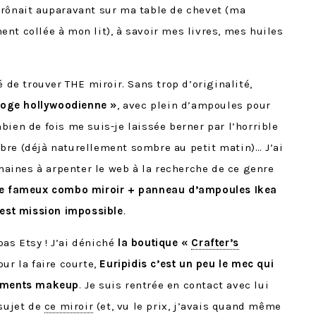
trônait auparavant sur ma table de chevet (ma
nt collée à mon lit), à savoir mes livres, mes huiles
é de trouver THE miroir. Sans trop d’originalité,
 loge hollywoodienne »
, avec plein d’ampoules pour
bien de fois me suis-je laissée berner par l’horrible
bre (déjà naturellement sombre au petit matin)… J’ai
ines à arpenter le web à la recherche de ce genre
 le fameux combo miroir + panneau d’ampoules Ikea
’est mission impossible
.
as Etsy ! J’ai déniché
la boutique «
Crafter’s
ur la faire courte,
Euripidis c’est un peu le mec qui
gements makeup
. Je suis rentrée en contact avec lui
 sujet de
ce miroir
(et, vu le prix, j’avais quand même