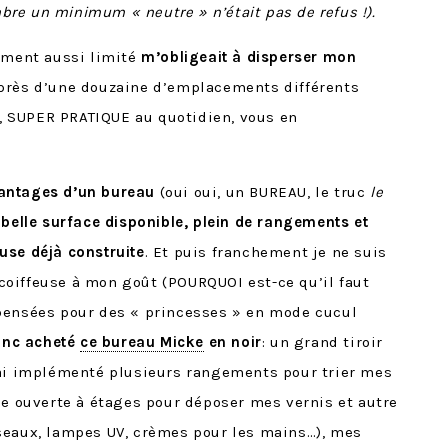
bre un minimum « neutre » n’était pas de refus !).
gement aussi limité
m’obligeait à disperser mon
 près d’une douzaine d’emplacements différents
ef, SUPER PRATIQUE au quotidien, vous en
antages d’un bureau
(oui oui, un BUREAU, le truc
le
:
belle surface disponible, plein de rangements et
use déjà construite
. Et puis franchement je ne suis
oiffeuse à mon goût (POURQUOI est-ce qu’il faut
pensées pour des « princesses » en mode cucul
onc acheté
ce bureau Micke
en noir
: un grand tiroir
’ai implémenté plusieurs rangements pour trier mes
ne ouverte à étages pour déposer mes vernis et autre
seaux, lampes UV, crèmes pour les mains…), mes