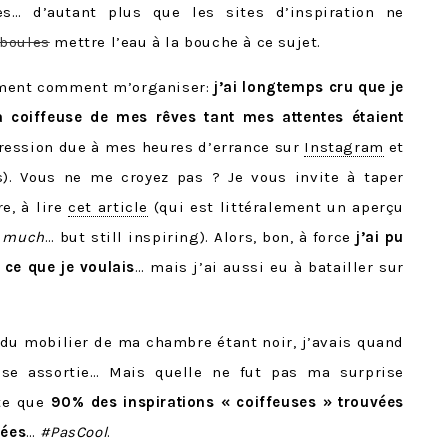
es… d’autant plus que les sites d’inspiration ne
 boules
mettre l’eau à la bouche à ce sujet.
aiment comment m’organiser:
j’ai longtemps cru que je
a coiffeuse de mes rêves tant mes attentes étaient
pression due à mes heures d’errance sur
Instagram
et
). Vous ne me croyez pas ? Je vous invite à taper
e, à lire
cet article
(qui est littéralement un aperçu
o much
… but still inspiring). Alors, bon, à force
j’ai pu
 ce que je voulais
… mais j’ai aussi eu à batailler sur
 du mobilier de ma chambre étant noir, j’avais quand
use assortie… Mais quelle ne fut pas ma surprise
te que
90% des inspirations « coiffeuses » trouvées
uées
…
#PasCool
.