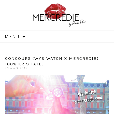
MERCREDIE
Aller
MENU
au
contenu
CONCOURS (WYSIWATCH X MERCREDIE)
100% KRIS TATE.
15 avril 2013