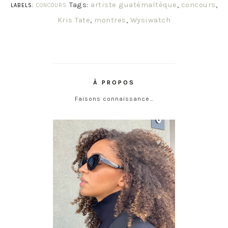
Tags:
artiste guatémaltèque
,
concours
,
LABELS:
CONCOURS
Kris Tate
,
montres
,
Wysiwatch
À PROPOS
Faisons connaissance…