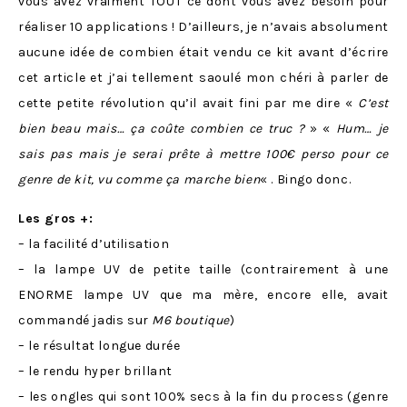
vous avez vraiment TOUT ce dont vous avez besoin pour
réaliser 10 applications ! D’ailleurs, je n’avais absolument
aucune idée de combien était vendu ce kit avant d’écrire
cet article et j’ai tellement saoulé mon chéri à parler de
cette petite révolution qu’il avait fini par me dire «
C’est
bien beau mais… ça coûte combien ce truc ?
» «
Hum… je
sais pas mais je serai prête à mettre 100€ perso pour ce
genre de kit, vu comme ça marche bien
« . Bingo donc.
Les gros +:
– la facilité d’utilisation
– la lampe UV de petite taille (contrairement à une
ENORME lampe UV que ma mère, encore elle, avait
commandé jadis sur
M6 boutique
)
– le résultat longue durée
– le rendu hyper brillant
– les ongles qui sont 100% secs à la fin du process (genre