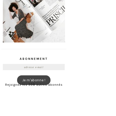
ABONNEMENT
Adresse
e-
mail
Je m'abonne !
Rejoignez les 398 autres abonnés