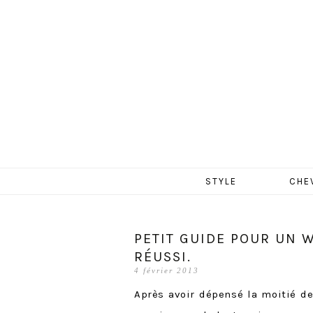
MERCR
Aller
STYLE
CHE
au
contenu
PETIT GUIDE POUR UN 
RÉUSSI.
4 février 2013
Après avoir dépensé la moitié de