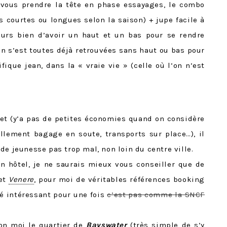
 vous prendre la tête en phase essayages, le combo
s courtes ou longues selon la saison) + jupe facile à
jours bien d’avoir un haut et un bas pour se rendre
on s’est toutes déjà retrouvées sans haut ou bas pour
ique jean, dans la « vraie vie » (celle où l’on n’est
et (y’a pas de petites économies quand on considère
ellement bagage en soute, transports sur place…), il
de jeunesse pas trop mal, non loin du centre ville.
n hôtel, je ne saurais mieux vous conseiller que de
et
Venere
, pour moi de véritables références booking
té intéressant pour une fois
c’est pas comme la SNCF
lon moi le quartier de
Bayswater
(très simple de s’y