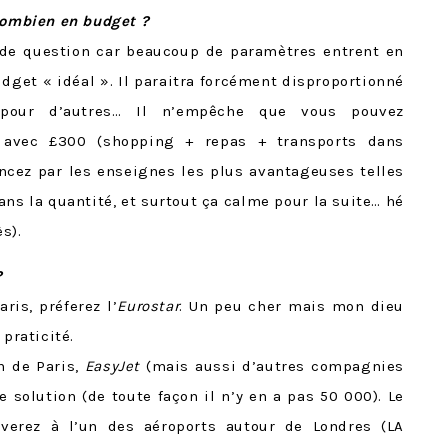
 combien en budget
?
e de question car beaucoup de paramètres entrent en
dget « idéal ». Il paraitra forcément disproportionné
 pour d’autres… Il n’empêche que vous pouvez
r avec £300 (shopping + repas + transports dans
ncez par les enseignes les plus avantageuses telles
dans la quantité, et surtout ça calme pour la suite… hé
s).
?
ris, préferez l’
Eurostar
. Un peu cher mais mon dieu
 praticité.
n de Paris,
EasyJet
(mais aussi d’autres compagnies
 solution (de toute façon il n’y en a pas 50 000). Le
iverez à l’un des aéroports autour de Londres (LA