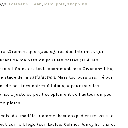
ags:
Forever 21
,
jean
,
Mim
,
pois
,
shopping
core sûrement quelques égarés des Internets qui
urant de ma passion pour les bottes (allé, les
 mes
All Saints
et tout récemment mes
Givenchy-like
,
le stade de la
satisfaction
. Mais toujours pas. Hé oui
ent de bottines noires
à talons
, « pour tous les
e haut, juste ce petit supplément de hauteur un peu
es plates.
 choix du modèle. Comme beaucoup d’entre vous et
tout sur la blogo (sur
Leeloo
,
Coline
,
Punky B
,
Itha
et