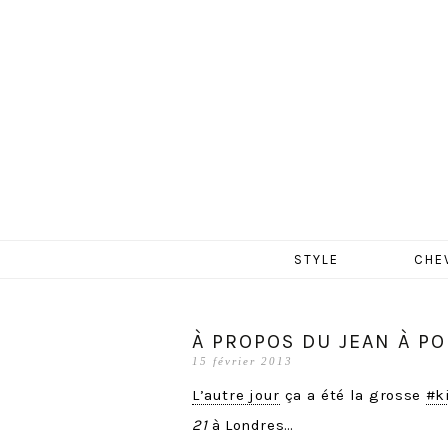
MERCR
Aller
STYLE
CHE
au
contenu
À PROPOS DU JEAN À PO
15 février 2013
L’autre jour
ça a été la grosse
#k
21
à Londres…