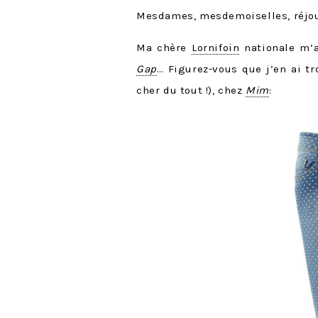
Mesdames, mesdemoiselles, réjou
Ma chère
Lornifoin
nationale m’a
Gap
… Figurez-vous que j’en ai t
cher du tout !), chez
Mim
: