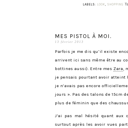
T
LABELS:
LOOK
,
SHOPPING
MES PISTOL À MOI.
13 février 2013
Parfois je me dis qu’il existe en
arrivent ici sans même être au co
bottines aussi). Entre mes
Zara
,
je pensais pourtant avoir atteint 
je n’avais pas encore officiellem
jours ». Pas des talons de 15cm d
plus de féminin que des chaussur
J’ai pas mal hésité quant aux
surtout après les avoir vues par