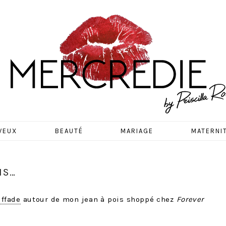
EDIE
VEUX
BEAUTÉ
MARIAGE
MATERNI
IS…
iffade
autour de mon jean à pois shoppé chez
Forever