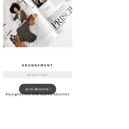
ABONNEMENT
Adresse
e-
mail
Je m'abonne !
Rejoignez les 398 autres abonnés