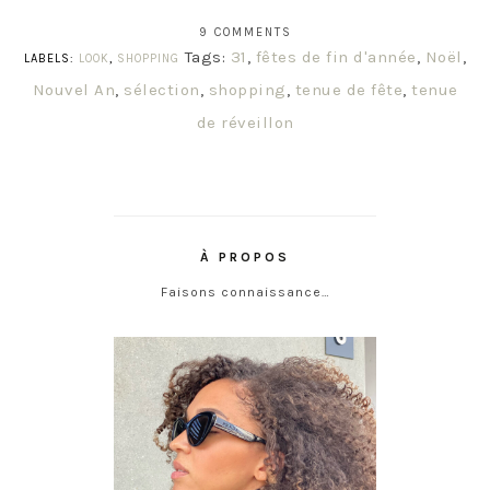
9 COMMENTS
Tags:
31
,
fêtes de fin d'année
,
Noël
,
LABELS:
LOOK
,
SHOPPING
Nouvel An
,
sélection
,
shopping
,
tenue de fête
,
tenue
de réveillon
À PROPOS
Faisons connaissance…