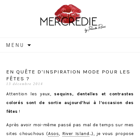
MERCREDIE
Aller
MENU
au
contenu
EN QUÊTE D’INSPIRATION MODE POUR LES
FÊTES ?
13 décembre 2014
Attention les yeux,
sequins, dentelles et contrastes
colorés sont de sortie aujourd’hui à l’occasion des
fêtes
!
Après avoir moi-même passé pas mal de temps sur mes
sites chouchous (
Asos
,
River Island
…), je vous propose