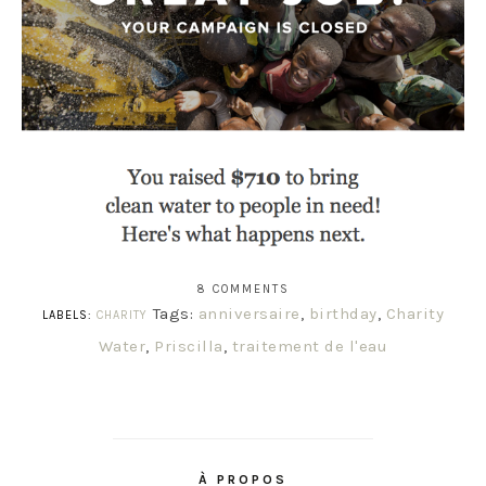
8 COMMENTS
Tags:
anniversaire
,
birthday
,
Charity
LABELS:
CHARITY
Water
,
Priscilla
,
traitement de l'eau
À PROPOS