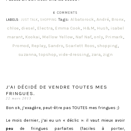
6 COMMENTS
Tags:
Albatorock
,
André
,
Bronx
,
LABELS:
JUST TALK
,
SHOPPING
chloe
,
diesel
,
Electra
,
Emma Cook
,
H&M
,
Hush
,
isabel
marant
,
Kookai
,
Mellow Yellow
,
Naf Naf
,
only
,
Primark
,
Promod
,
Replay
,
Sandro
,
Scarlett Roos
,
shopping
,
suzanna
,
topshop
,
vide-dressing
,
zara
,
zign
J’AI DÉCIDÉ DE VENDRE TOUTES MES
FRINGUES.
22 mars 2013
Bon ok, j’exagère, peut-être pas TOUTES mes fringues ;)
Le mois dernier, j’ai eu un « déclic »: il vaut mieux avoir
peu
de fringues parfaites (faciles à porter,