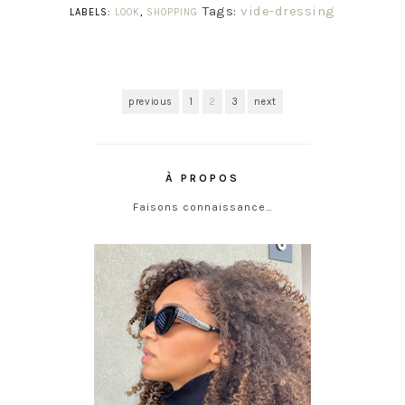
Tags:
vide-dressing
LABELS:
LOOK
,
SHOPPING
previous
1
2
3
next
À PROPOS
Faisons connaissance…