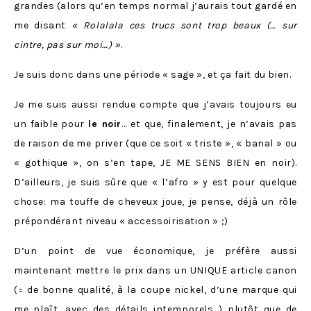
grandes (alors qu’en temps normal j’aurais tout gardé en
me disant
« Rolalala ces trucs sont trop beaux (… sur
cintre, pas sur moi…) »
.
Je suis donc dans une période « sage », et ça fait du bien.
Je me suis aussi rendue compte que j’avais toujours eu
un faible pour
le noir
… et que, finalement, je n’avais pas
de raison de me priver (que ce soit « triste », « banal » ou
« gothique », on s’en tape, JE ME SENS BIEN en noir).
D’ailleurs, je suis sûre que « l’afro » y est pour quelque
chose: ma touffe de cheveux joue, je pense, déjà un rôle
prépondérant niveau « accessoirisation » ;)
D’un point de vue économique, je préfère aussi
maintenant mettre le prix dans un UNIQUE article canon
(= de bonne qualité, à la coupe nickel, d’une marque qui
me plaît, avec des détails intemporels…) plutôt que de