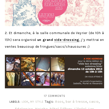
2. Et dimanche, à la salle communale de Veyrier (de 10h à
15h) sera organisé
un grand
vide-dressing
, j’y mettrai en
ventes beaucoup de fringues/sacs/chaussures ;)
17 COMMENTS
Tags:
Asos
,
bar à tresse
,
casio
,
LABELS:
LOOK
,
MY STYLE
Edelweiss
,
Hojoba
,
hôtel Tiffany
,
L'Oréal
,
Les