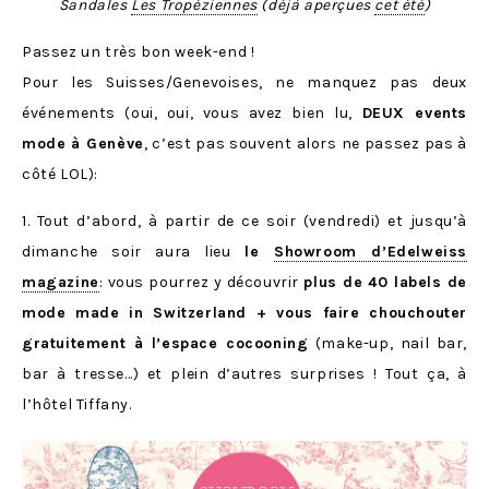
Sandales
Les Tropéziennes
(déjà aperçues
cet été
)
Passez un très bon week-end !
Pour les Suisses/Genevoises, ne manquez pas deux
événements (oui, oui, vous avez bien lu,
DEUX events
mode à Genève
, c’est pas souvent alors ne passez pas à
côté LOL):
1. Tout d’abord, à partir de ce soir (vendredi) et jusqu’à
dimanche soir aura lieu
le
Showroom d’Edelweiss
magazine
: vous pourrez y découvrir
plus de 40 labels de
mode made in Switzerland + vous faire chouchouter
gratuitement à l’espace cocooning
(make-up, nail bar,
bar à tresse…) et plein d’autres surprises ! Tout ça, à
l’hôtel Tiffany.