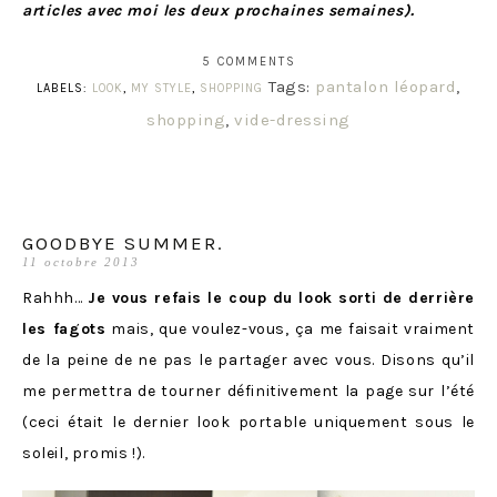
articles avec moi les deux prochaines semaines).
5 COMMENTS
Tags:
pantalon léopard
,
LABELS:
LOOK
,
MY STYLE
,
SHOPPING
shopping
,
vide-dressing
GOODBYE SUMMER.
11 octobre 2013
Rahhh…
Je vous refais le coup du look sorti de derrière
les fagots
mais, que voulez-vous, ça me faisait vraiment
de la peine de ne pas le partager avec vous. Disons qu’il
me permettra de tourner définitivement la page sur l’été
(ceci était le dernier look portable uniquement sous le
soleil, promis !).