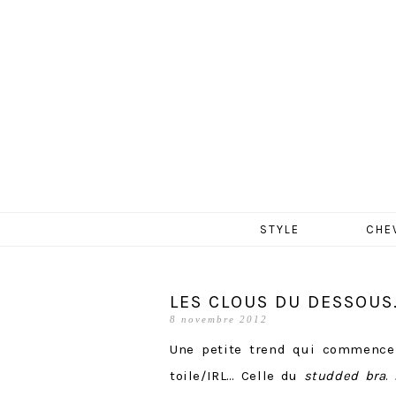
MERCR
Aller
STYLE
CHE
au
contenu
LES CLOUS DU DESSOUS
8 novembre 2012
Une petite trend qui commence
toile/IRL… Celle du
studded bra
.