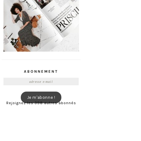
ABONNEMENT
Adresse
e-
mail
Je m'abonne !
Rejoignez les 398 autres abonnés