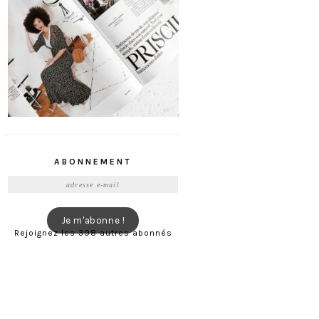
ABONNEMENT
Adresse
e-
mail
Je m'abonne !
Rejoignez les 398 autres abonnés