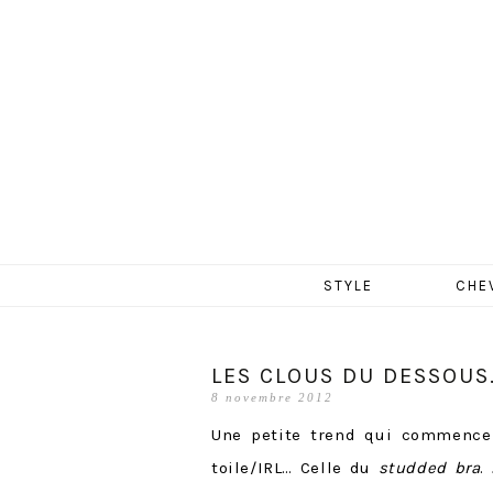
MERCR
Aller
STYLE
CHE
au
contenu
LES CLOUS DU DESSOUS
8 novembre 2012
Une petite trend qui commence
toile/IRL… Celle du
studded bra
.