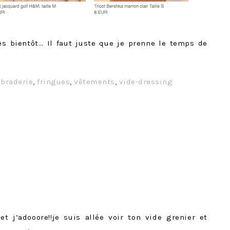
rès bientôt… Il faut juste que je prenne le temps de
:
braderie
,
fringues
,
vêtements
,
vide-dressing
t j’adooore!!je suis allée voir ton vide grenier et