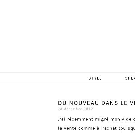
MERCR
Aller
STYLE
CHE
au
contenu
DU NOUVEAU DANS LE V
28 décembre 2012
J’ai récemment migré
mon vide-
la vente comme à l’achat (puisq