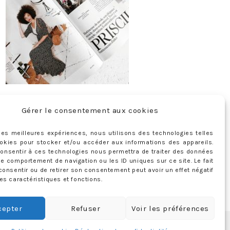
Gérer le consentement aux cookies
ABONNEMENT
Adresse
r les meilleures expériences, nous utilisons des technologies telles
okies pour stocker et/ou accéder aux informations des appareils.
e-
 consentir à ces technologies nous permettra de traiter des données
mail
Je m'abonne !
le comportement de navigation ou les ID uniques sur ce site. Le fait
Rejoignez les 398 autres abonnés
consentir ou de retirer son consentement peut avoir un effet négatif
es caractéristiques et fonctions.
cepter
Refuser
Voir les préférences