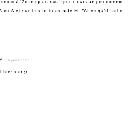
 bombes à 12e me plait sauf que je suis un peu comme
 ou S et sur le site tu as noté M. ESt ce qu’il taille
OM
14 janvier 2013
 hier soir ;)