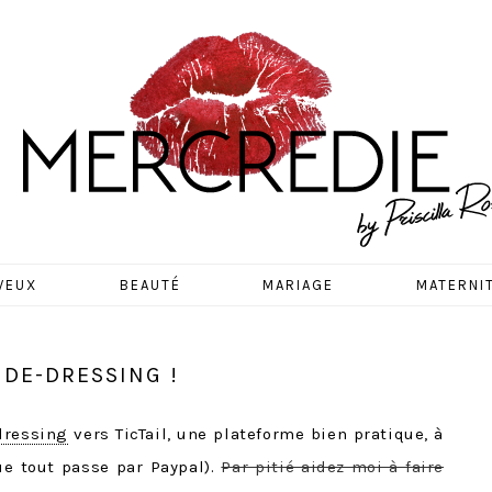
EDIE
VEUX
BEAUTÉ
MARIAGE
MATERNI
IDE-DRESSING !
dressing
vers TicTail, une plateforme bien pratique, à
ue tout passe par Paypal).
Par pitié aidez-moi à faire