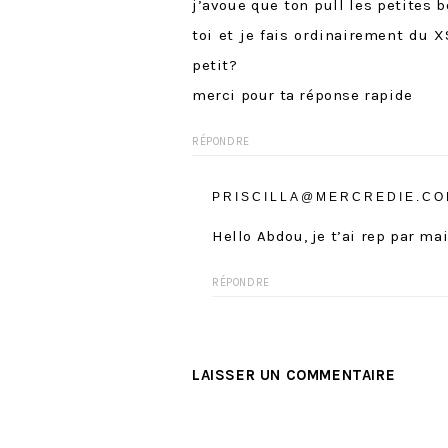
j’avoue que ton pull les petites
toi et je fais ordinairement du XS
petit?
merci pour ta réponse rapide
RÉPONDRE
PRISCILLA@MERCREDIE.C
Hello Abdou, je t’ai rep par mail
RÉPONDRE
LAISSER UN COMMENTAIRE