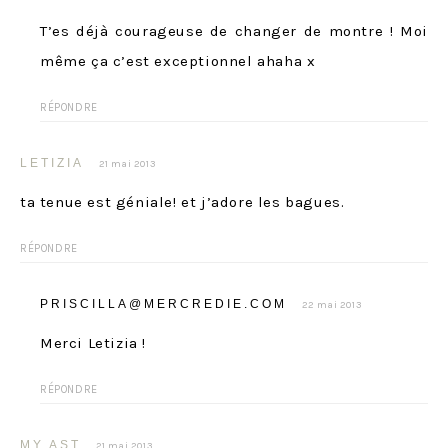
T’es déjà courageuse de changer de montre ! Moi
même ça c’est exceptionnel ahaha x
RÉPONDRE
LETIZIA
21 mai 2013
ta tenue est géniale! et j’adore les bagues.
RÉPONDRE
PRISCILLA@MERCREDIE.COM
22 mai 2013
Merci Letizia !
RÉPONDRE
MY AST
21 mai 2013