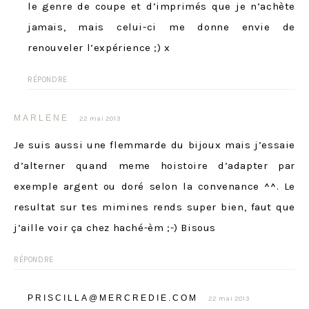
le genre de coupe et d’imprimés que je n’achète
jamais, mais celui-ci me donne envie de
renouveler l’expérience ;) x
RÉPONDRE
MARLENE
22 mai 2013
Je suis aussi une flemmarde du bijoux mais j’essaie
d’alterner quand meme hoistoire d’adapter par
exemple argent ou doré selon la convenance ^^. Le
resultat sur tes mimines rends super bien, faut que
j’aille voir ça chez haché-èm ;-) Bisous
RÉPONDRE
PRISCILLA@MERCREDIE.COM
22 mai 2013