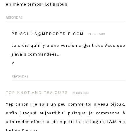
en même temps!! Lol Bisous
RÉPONDRE
PRISCILLA@MERCREDIE.COM
21 mai 2013
Je crois qu’il y a une version argent des Asos que
j’avais commandées…
x
RÉPONDRE
TOP KNOT AND TEA CUPS
21 mai 2013
Yep canon ! je suis un peu comme toi niveau bijoux,
enfin jusqu’à aujourd’hui puisque je commence à
« faire des efforts » et ce petit lot de bague H&M me
fait de l’oeil :)