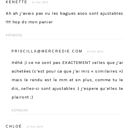
KENETTE
21 mai 2013
Ah ah j’avais pas vu les bagues asos sont ajustables
!!!!! hop ds mon panier
RÉPONDRE
PRISCILLA@MERCREDIE.COM
21 mai 2013
Héhé ;) ce ne sont pas EXACTEMENT celles que j’ai
achetées (c’est pour ca que j’ai mis « similaires »)
mais le rendu est le mm et en plus, comme tu le
dis, celles-ci sont ajustables :) j’espere qu’elles te
plairont ;)
RÉPONDRE
CHLOÉ
21 mai 2013