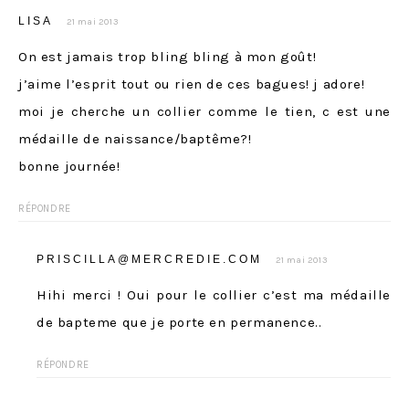
LISA
21 mai 2013
On est jamais trop bling bling à mon goût!
j’aime l’esprit tout ou rien de ces bagues! j adore!
moi je cherche un collier comme le tien, c est une
médaille de naissance/baptême?!
bonne journée!
RÉPONDRE
PRISCILLA@MERCREDIE.COM
21 mai 2013
Hihi merci ! Oui pour le collier c’est ma médaille
de bapteme que je porte en permanence..
RÉPONDRE