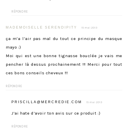
RÉPONDRE
MADEMOISELLE SERENDIPITY
15 mai 2013
ça m’a l’air pas mal du tout ce principe du masque
mayo :)
Moi qui est une bonne tignasse bouclée je vais me
pencher là dessus prochainement !!! Merci pour tout
ces bons conseils cheveux !!!
RÉPONDRE
PRISCILLA@MERCREDIE.COM
15 mai 2013
J’ai hate d’avoir ton avis sur ce produit :)
RÉPONDRE