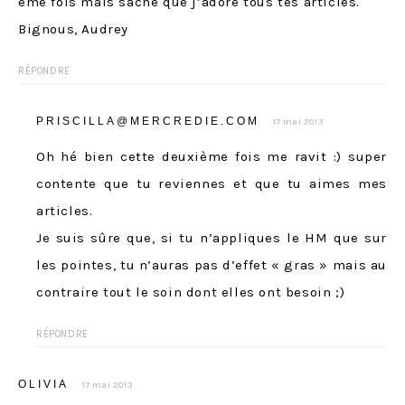
eme fois mais sache que j’adore tous tes articles.
Bignous, Audrey
RÉPONDRE
PRISCILLA@MERCREDIE.COM
17 mai 2013
Oh hé bien cette deuxième fois me ravit :) super
contente que tu reviennes et que tu aimes mes
articles.
Je suis sûre que, si tu n’appliques le HM que sur
les pointes, tu n’auras pas d’effet « gras » mais au
contraire tout le soin dont elles ont besoin ;)
RÉPONDRE
OLIVIA
17 mai 2013