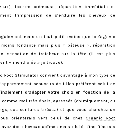
veux), texture crémeuse, réparation immédiate et
iment l’impression de s’enduire les cheveux de
également mais un tout petit moins que le Organic
 moins fondante mais plus « pâteuse », réparation
, sensation de fraîcheur sur la tête (il est plus
ment « mentholée » je trouve).
ic Root Stimulator convient davantage à mon type de
u’apparemment beaucoup de filles préfèrent celui de
finalement d’adapter votre choix en fonction de la
t, comme moi très épais, agressés (chimiquement, ou
gs, des coiffures tirées…) et que vous cherchez un
 vous orienterais vers celui de chez
Organic Root
us avez des cheveux abîmés mais plutôt fins (j’aurais