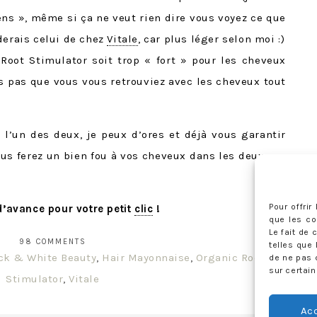
ens », même si ça ne veut rien dire vous voyez ce que
derais celui de chez
Vitale
, car plus léger selon moi :)
c Root Stimulator soit trop « fort » pour les cheveux
s pas que vous vous retrouviez avec les cheveux tout
r l’un des deux, je peux d’ores et déjà vous garantir
ous ferez un bien fou à vos cheveux dans les deux cas
Pour offri
 d’avance pour votre petit
clic
!
que les co
Le fait de
98 COMMENTS
telles que 
ck & White Beauty
,
Hair Mayonnaise
,
Organic Root
de ne pas 
sur certain
Stimulator
,
Vitale
Ac