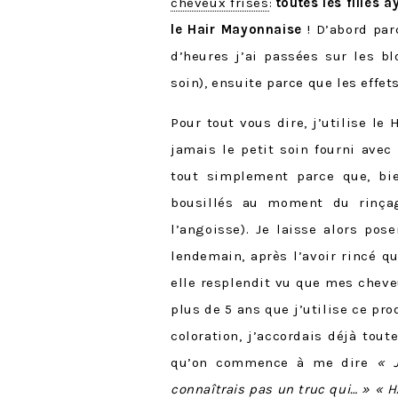
cheveux frisés
:
toutes les filles
le Hair Mayonnaise
! D’abord par
d’heures j’ai passées sur les b
soin), ensuite parce que les effe
Pour tout vous dire, j’utilise l
jamais le petit soin fourni avec 
tout simplement parce que, b
bousillés au moment du rinçage
l’angoisse). Je laisse alors po
lendemain, après l’avoir rincé q
elle resplendit vu que mes cheveux
plus de 5 ans que j’utilise ce pr
coloration, j’accordais déjà tou
qu’on commence à me dire
« 
connaîtrais pas un truc qui… »
« H