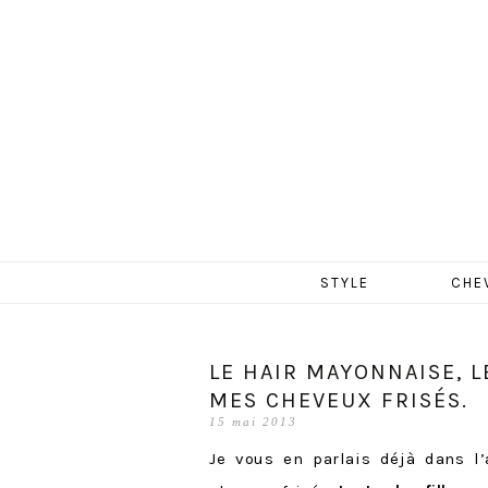
MERCR
Aller
STYLE
CHE
au
contenu
LE HAIR MAYONNAISE, L
MES CHEVEUX FRISÉS.
15 mai 2013
Je vous en parlais déjà dans l