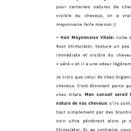
pour certaines natures de che
visible du cheveux, on a vra
mayonnaise faite maison ;)
– Hair Mayonnaise Vitale:
riche 
Root Stimulator, texture un peu
immédiate et visible du cheveux
« aéré » et il a une odeur légère
Je crois que celui de chez Organ
cheveux. C’est étonnant parce q
chez Vitale.
Mon conseil serait 
nature de vos cheveux:
s’ils son
tout simplement par des brushin
soin ultra pénétrant alors je
Stimulator
. Si, au contraire, vo