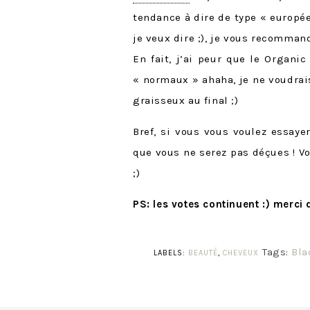
tendance à dire de type « europé
je veux dire ;), je vous recomman
En fait, j’ai peur que le Organi
« normaux » ahaha, je ne voudrai
graisseux au final ;)
Bref, si vous vous voulez essaye
que vous ne serez pas déçues ! V
;)
PS: les votes continuent :) merci
Tags:
Bla
LABELS:
BEAUTÉ
,
CHEVEUX