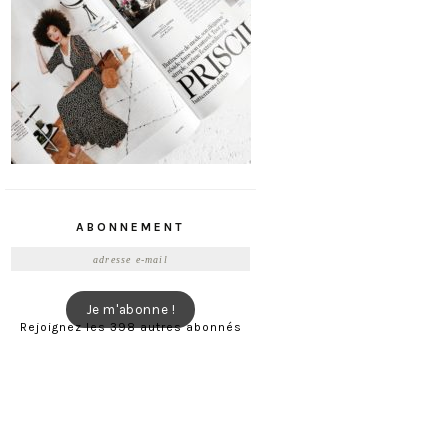
ABONNEMENT
Adresse
e-
mail
Je m'abonne !
Rejoignez les 398 autres abonnés