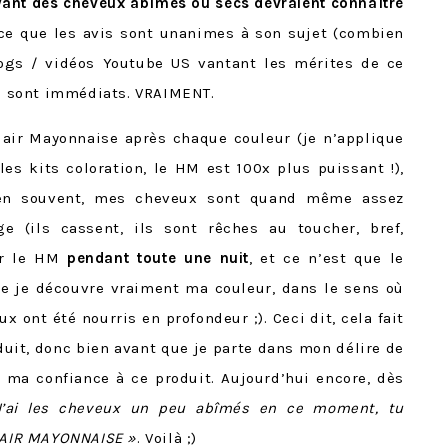
 ayant des cheveux abîmés ou secs devraient connaître
ce que les avis sont unanimes à son sujet (combien
logs / vidéos Youtube US vantant les mérites de ce
ts sont immédiats. VRAIMENT.
e Hair Mayonnaise après chaque couleur (je n’applique
les kits coloration, le HM est 100x plus puissant !),
ien souvent, mes cheveux sont quand même assez
 (ils cassent, ils sont rêches au toucher, bref,
ser le HM
pendant toute une nuit
, et ce n’est que le
ue je découvre vraiment ma couleur, dans le sens où
 ont été nourris en profondeur ;). Ceci dit, cela fait
oduit, donc bien avant que je parte dans mon délire de
te ma confiance à ce produit. Aujourd’hui encore, dès
J’ai les cheveux un peu abîmés en ce moment, tu
AIR MAYONNAISE »
. Voilà ;)