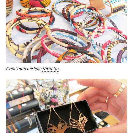
Créations perlées
Nanhita
…