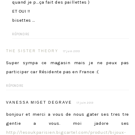
quand je p…ça fait des paillettes )
ET OUI !!
bisettes …
RÉPONDRE
THE SISTER THEORY
17 juin 2013
Super sympa ce magasin mais je ne peux pas
participer car Résidente pas en France :(
RÉPONDRE
VANESSA MIGET DEGRAVE
17 juin 2013
bonjour et merci a vous de nous gater ses tres tre
gentie a vous. moi jadore ses
http://lesoukparisien.bigcartel.com/product/bijoux-