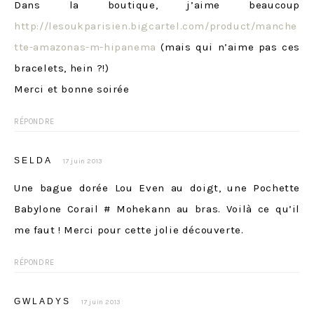
Dans la boutique, j’aime beaucoup
http://lesoukparisien.bigcartel.com/product/manche
tte-amazonas-m-hipanema
(mais qui n’aime pas ces
bracelets, hein ?!)
Merci et bonne soirée
RÉPONDRE
SELDA
17 juin 2013
Une bague dorée Lou Even au doigt, une Pochette
Babylone Corail # Mohekann au bras. Voilà ce qu’il
me faut ! Merci pour cette jolie découverte.
RÉPONDRE
GWLADYS
17 juin 2013