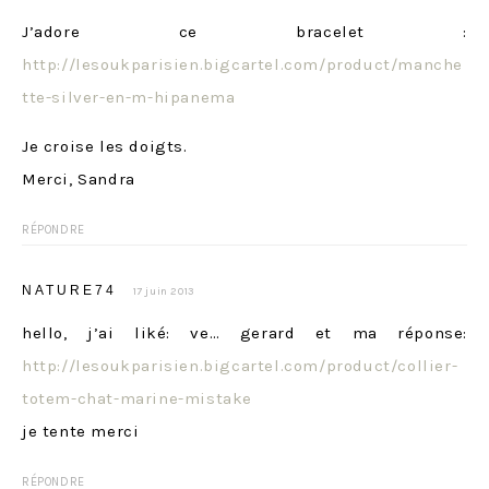
J’adore ce bracelet :
http://lesoukparisien.bigcartel.com/product/manche
tte-silver-en-m-hipanema
Je croise les doigts.
Merci, Sandra
RÉPONDRE
NATURE74
17 juin 2013
hello, j’ai liké: ve… gerard et ma réponse:
http://lesoukparisien.bigcartel.com/product/collier-
totem-chat-marine-mistake
je tente merci
RÉPONDRE