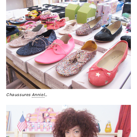
Chaussures
Anniel
…