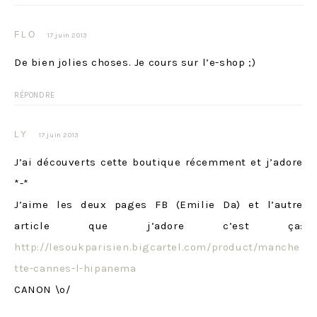
FLO
17 juin 2013
De bien jolies choses. Je cours sur l’e-shop ;)
RÉPONDRE
LY
17 juin 2013
J’ai découverts cette boutique récemment et j’adore
*-*
J’aime les deux pages FB (Emilie Da) et l’autre
article que j’adore c’est ça:
http://lesoukparisien.bigcartel.com/product/manche
tte-cannes-l-hipanema
CANON \o/