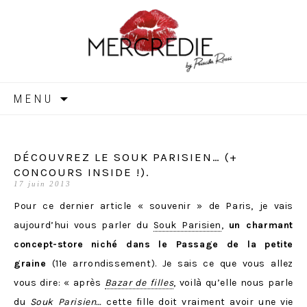
MERCREDIE
Aller
MENU
au
contenu
DÉCOUVREZ LE SOUK PARISIEN… (+
CONCOURS INSIDE !).
17 juin 2013
Pour ce dernier article « souvenir » de Paris, je vais
aujourd’hui vous parler du
Souk Parisien
,
un charmant
concept-store
niché dans le Passage de la petite
graine
(11e arrondissement). Je sais ce que vous allez
vous dire: « après
Bazar de filles
, voilà qu’elle nous parle
du
Souk Parisien…
cette fille doit vraiment avoir une vie