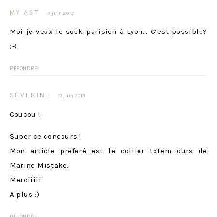
MY AST
17 juin 2013
Moi je veux le souk parisien à Lyon… C’est possible?
;-)
RÉPONDRE
SÉVERINE
17 juin 2013
Coucou !
Super ce concours !
Mon article préféré est le collier totem ours de
Marine Mistake.
Merciiiii
A plus :)
RÉPONDRE