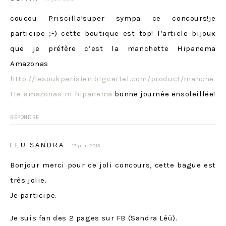
coucou Priscilla!super sympa ce concours!je
participe ;-) cette boutique est top! l’article bijoux
que je préfère c’est la manchette Hipanema
Amazonas
http://lesoukparisien.bigcartel.com/product/manche
tte-amazonas-m-hipanema
bonne journée ensoleillée!
RÉPONDRE
LEU SANDRA
17 juin 2013
Bonjour merci pour ce joli concours, cette bague est
très jolie.
Je participe.
Je suis fan des 2 pages sur FB (Sandra Léü).