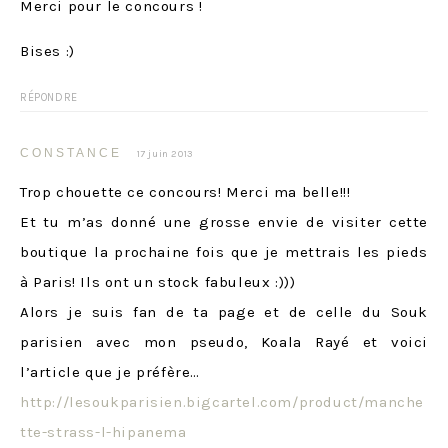
Merci pour le concours !
Bises :)
RÉPONDRE
CONSTANCE
17 juin 2013
Trop chouette ce concours! Merci ma belle!!!
Et tu m’as donné une grosse envie de visiter cette
boutique la prochaine fois que je mettrais les pieds
à Paris! Ils ont un stock fabuleux :)))
Alors je suis fan de ta page et de celle du Souk
parisien avec mon pseudo, Koala Rayé et voici
l’article que je préfère…
http://lesoukparisien.bigcartel.com/product/manche
tte-strass-l-hipanema