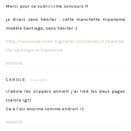
Merci pour ce subliiiiime concours !!!
je dirais sans hésiter : cette manchette Hipanema
modèle Santiago, sans hésiter :)
http://lesoukparisien.bigcartel.com/product/manche
tte-santiago-m-hipanema
RÉPONDRE
CAROLE
17 juin 2013
!J’adore les slippers anniel!! j’ai liké les deux pages
(carole rgt)
Ca a l’air enorme comme endroit =)
RÉPONDRE