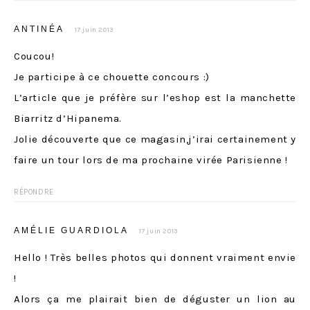
ANTINÉA
17 juin 2013
Coucou!
Je participe à ce chouette concours :)
L’article que je préfère sur l’eshop est la manchette
Biarritz d’Hipanema.
Jolie découverte que ce magasin,j’irai certainement y
faire un tour lors de ma prochaine virée Parisienne !
RÉPONDRE
AMÉLIE GUARDIOLA
17 juin 2013
Hello ! Très belles photos qui donnent vraiment envie
!
Alors ça me plairait bien de déguster un lion au