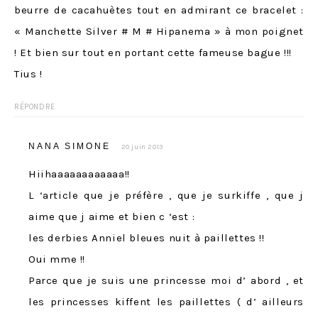
beurre de cacahuètes tout en admirant ce bracelet :
« Manchette Silver # M # Hipanema » à mon poignet
! Et bien sur tout en portant cette fameuse bague !!!
Tius !
RÉPONDRE
NANA SIMONE
20 juin 2013
Hiihaaaaaaaaaaaa!!
L ‘article que je préfère , que je surkiffe , que j
aime que j aime et bien c ‘est :
les derbies Anniel bleues nuit à paillettes !!
Oui mme !!
Parce que je suis une princesse moi d’ abord , et
les princesses kiffent les paillettes ( d’ ailleurs