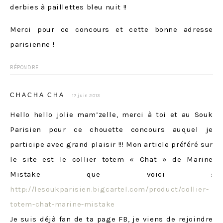
derbies à paillettes bleu nuit !!
Merci pour ce concours et cette bonne adresse
parisienne !
RÉPONDRE
CHACHA CHA
17 juin 2013
Hello hello jolie mam’zelle, merci à toi et au Souk
Parisien pour ce chouette concours auquel je
participe avec grand plaisir !!! Mon article préféré sur
le site est le collier totem « Chat » de Marine
Mistake que voici :
http://lesoukparisien.bigcartel.com/product/collier-
totem-chat-marine-mistake
Je suis déjà fan de ta page FB, je viens de rejoindre