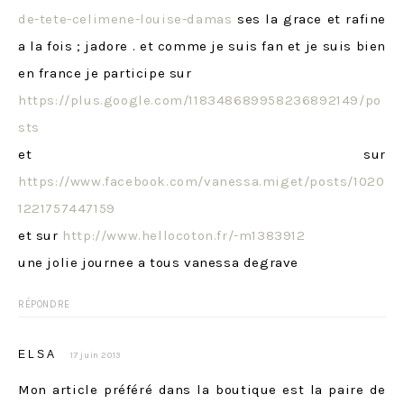
de-tete-celimene-louise-damas
ses la grace et rafine
a la fois ; jadore . et comme je suis fan et je suis bien
en france je participe sur
https://plus.google.com/118348689958236892149/po
sts
et sur
https://www.facebook.com/vanessa.miget/posts/1020
1221757447159
et sur
http://www.hellocoton.fr/-m1383912
une jolie journee a tous vanessa degrave
RÉPONDRE
ELSA
17 juin 2013
Mon article préféré dans la boutique est la paire de