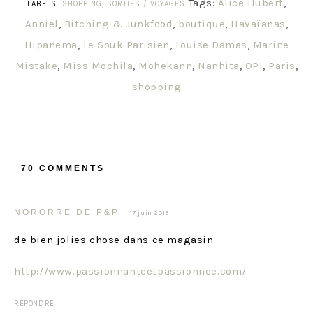
Tags:
Alice Hubert
,
LABELS:
SHOPPING
,
SORTIES / VOYAGES
Anniel
,
Bitching & Junkfood
,
boutique
,
Havaïanas
,
Hipanema
,
Le Souk Parisien
,
Louise Damas
,
Marine
Mistake
,
Miss Mochila
,
Mohekann
,
Nanhita
,
OPI
,
Paris
,
shopping
70 COMMENTS
NORORRE DE P&P
17 juin 2013
de bien jolies chose dans ce magasin
http://www.passionnanteetpassionnee.com/
RÉPONDRE