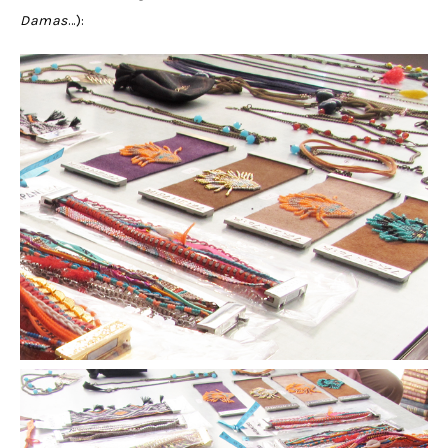
Damas
…):