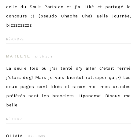
celle du Souk Parisien et j’ai liké et partagé le
concours ;) (pseudo Chacha Cha) Belle journée,
bizzzzzzzzz
RÉPONDRE
MARLENE
17 juin 2013
La seule fois ou j’ai tenté d’y aller c’etait fermé
j’etais deg! Mais je vais bientot rattraper ça ;-) Les
deux pages sont likés et sinon moi mes articles
préférés sont les bracelets Hipanema! Bisous ma
belle
RÉPONDRE
OLIVIA
17 juin 2013