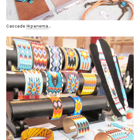
Cascade
Hipanema
…