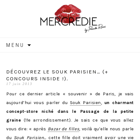
MERCREDIE
Aller
MENU
au
contenu
DÉCOUVREZ LE SOUK PARISIEN… (+
CONCOURS INSIDE !).
17 juin 2013
Pour ce dernier article « souvenir » de Paris, je vais
aujourd’hui vous parler du
Souk Parisien
,
un charmant
concept-store
niché dans le Passage de la petite
graine
(11e arrondissement). Je sais ce que vous allez
vous dire: « après
Bazar de filles
, voilà qu’elle nous parle
du
Souk Parisien…
cette fille doit vraiment avoir une vie