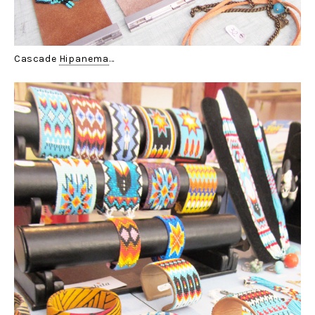
Cascade
Hipanema
…