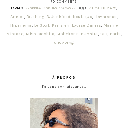
70 COMMENTS
Tags:
Alice Hubert
,
LABELS:
SHOPPING
,
SORTIES / VOYAGES
Anniel
,
Bitching & Junkfood
,
boutique
,
Havaïanas
,
Hipanema
,
Le Souk Parisien
,
Louise Damas
,
Marine
Mistake
,
Miss Mochila
,
Mohekann
,
Nanhita
,
OPI
,
Paris
,
shopping
À PROPOS
Faisons connaissance…