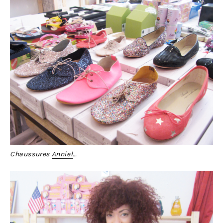
Chaussures
Anniel
…