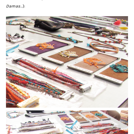
Damas
…):