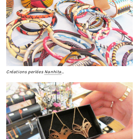
Créations perlées
Nanhita
…