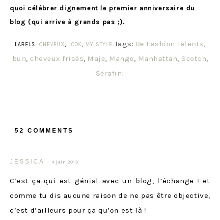
quoi célébrer dignement le premier anniversaire du
blog (qui arrive à grands pas ;).
Tags:
Be Fashion Talents
,
LABELS:
CHEVEUX
,
LOOK
,
MY STYLE
bun
,
cheveux frisés
,
Maje
,
Mango
,
Manhattan
,
Scotch
,
Serafini
52 COMMENTS
JESSICA
4 juin 2013
C’est ça qui est génial avec un blog, l’échange ! et
comme tu dis aucune raison de ne pas être objective,
c’est d’ailleurs pour ça qu’on est là !