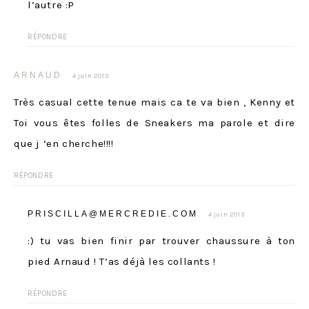
l’autre :P
RÉPONDRE
ARNAUD
4 juin 2013
Très casual cette tenue mais ca te va bien , Kenny et
Toi vous êtes folles de Sneakers ma parole et dire
que j ‘en cherche!!!!
RÉPONDRE
PRISCILLA@MERCREDIE.COM
4 juin 2013
:) tu vas bien finir par trouver chaussure à ton
pied Arnaud ! T’as déjà les collants !
RÉPONDRE