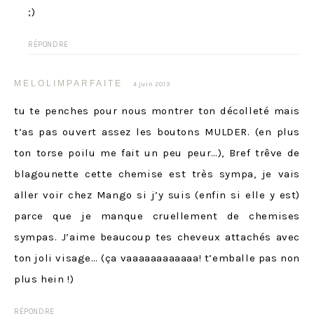
;)
RÉPONDRE
MELOLIMPARFAITE
4 juin 2013
tu te penches pour nous montrer ton décolleté mais
t’as pas ouvert assez les boutons MULDER. (en plus
ton torse poilu me fait un peu peur…), Bref trêve de
blagounette cette chemise est très sympa, je vais
aller voir chez Mango si j’y suis (enfin si elle y est)
parce que je manque cruellement de chemises
sympas. J’aime beaucoup tes cheveux attachés avec
ton joli visage… (ça vaaaaaaaaaaaa! t’emballe pas non
plus hein !)
RÉPONDRE