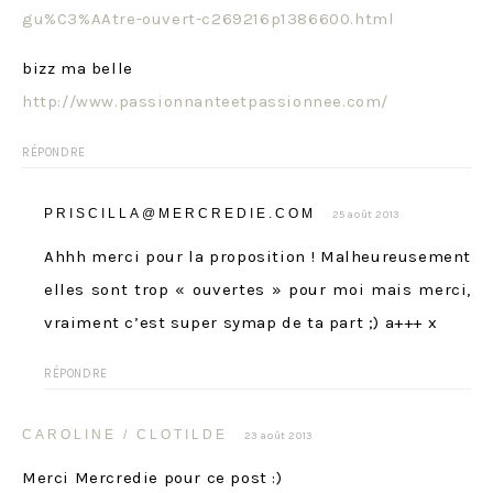
gu%C3%AAtre-ouvert-c269216p1386600.html
bizz ma belle
http://www.passionnanteetpassionnee.com/
RÉPONDRE
PRISCILLA@MERCREDIE.COM
25 août 2013
Ahhh merci pour la proposition ! Malheureusement
elles sont trop « ouvertes » pour moi mais merci,
vraiment c’est super symap de ta part ;) a+++ x
RÉPONDRE
CAROLINE / CLOTILDE
23 août 2013
Merci Mercredie pour ce post :)