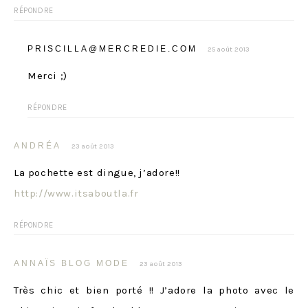
RÉPONDRE
PRISCILLA@MERCREDIE.COM
25 août 2013
Merci ;)
RÉPONDRE
ANDRÉA
23 août 2013
La pochette est dingue, j’adore!!
http://www.itsaboutla.fr
RÉPONDRE
ANNAÏS BLOG MODE
23 août 2013
Très chic et bien porté !! J’adore la photo avec le