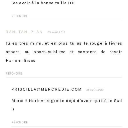
les avoir à la bonne taille LOL
RÉPONDRE
RAN_TAN_PLAN
23 août 2013
Tu es très mimi, et en plus tu as le rouge à lèvres
assorti au short…sublime et contente de revoir
Harlem. Bises
RÉPONDRE
PRISCILLA@MERCREDIE.COM
25 août 2013
Merci !! Harlem regrette déjà d’avoir quitté le Sud
:)
RÉPONDRE