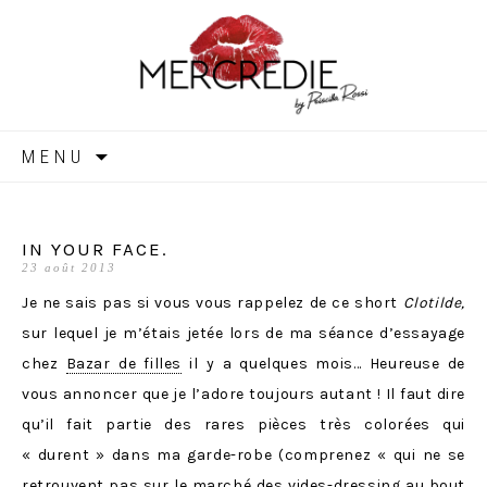
MERCREDIE
Aller
MENU
au
contenu
IN YOUR FACE.
23 août 2013
Je ne sais pas si vous vous rappelez de ce short
Clotilde,
sur lequel je m’étais jetée lors de ma séance d’essayage
chez
Bazar de filles
il y a quelques mois… Heureuse de
vous annoncer que je l’adore toujours autant ! Il faut dire
qu’il fait partie des rares pièces très colorées qui
« durent » dans ma garde-robe (comprenez « qui ne se
retrouvent pas sur le marché des vides-dressing au bout