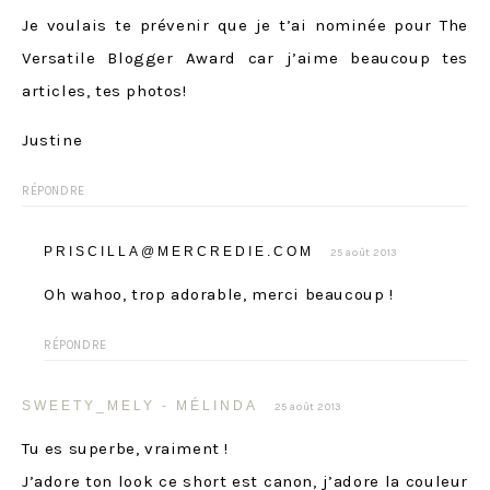
Je voulais te prévenir que je t’ai nominée pour The
Versatile Blogger Award car j’aime beaucoup tes
articles, tes photos!
Justine
RÉPONDRE
PRISCILLA@MERCREDIE.COM
25 août 2013
Oh wahoo, trop adorable, merci beaucoup !
RÉPONDRE
SWEETY_MELY - MÉLINDA
25 août 2013
Tu es superbe, vraiment !
J’adore ton look ce short est canon, j’adore la couleur