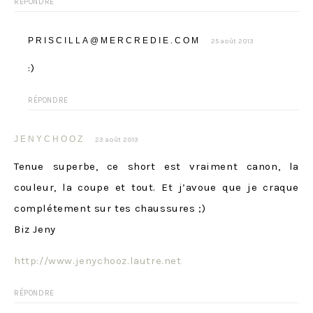
RÉPONDRE
PRISCILLA@MERCREDIE.COM
25 août 2013
:)
RÉPONDRE
JENYCHOOZ
23 août 2013
Tenue superbe, ce short est vraiment canon, la
couleur, la coupe et tout. Et j’avoue que je craque
complétement sur tes chaussures ;)
Biz Jeny
http://www.jenychooz.lautre.net
RÉPONDRE