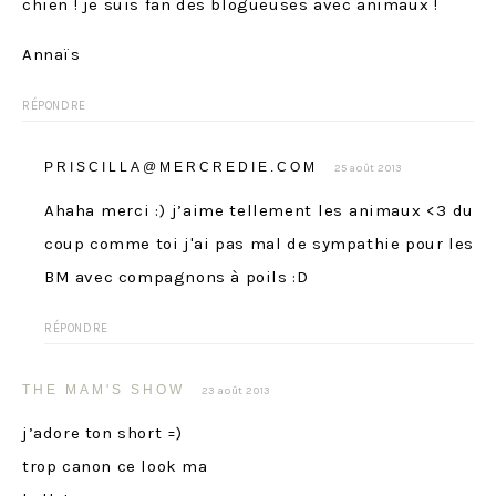
chien ! je suis fan des blogueuses avec animaux !
Annaïs
RÉPONDRE
PRISCILLA@MERCREDIE.COM
25 août 2013
Ahaha merci :) j’aime tellement les animaux <3 du
coup comme toi j'ai pas mal de sympathie pour les
BM avec compagnons à poils :D
RÉPONDRE
THE MAM'S SHOW
23 août 2013
j’adore ton short =)
trop canon ce look ma