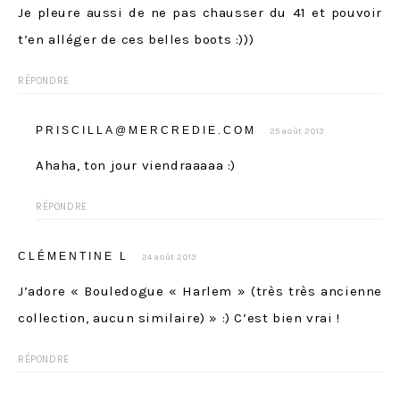
Je pleure aussi de ne pas chausser du 41 et pouvoir
t’en alléger de ces belles boots :)))
RÉPONDRE
PRISCILLA@MERCREDIE.COM
25 août 2013
Ahaha, ton jour viendraaaaa :)
RÉPONDRE
CLÉMENTINE L
24 août 2013
J’adore « Bouledogue « Harlem » (très très ancienne
collection, aucun similaire) » :) C’est bien vrai !
RÉPONDRE