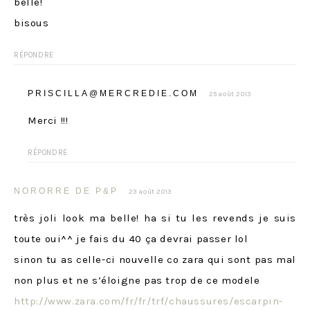
belle!
bisous
RÉPONDRE
PRISCILLA@MERCREDIE.COM
25 août 2013
Merci !!!
RÉPONDRE
NORORRE DE P&P
23 août 2013
très joli look ma belle! ha si tu les revends je suis
toute oui^^ je fais du 40 ça devrai passer lol
sinon tu as celle-ci nouvelle co zara qui sont pas mal
non plus et ne s’éloigne pas trop de ce modele
http://www.zara.com/fr/fr/trf/chaussures/escarpin-