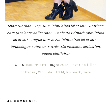
Short Clotilde – Top H&M (similaires
ici
et
ici
) – Bottines
Zara (ancienne collection) – Pochette Primark (similaires
ici
et
ici
) – Bague Rita & Zia (similaires
ici
et
ici
) –
Bouledogue « Harlem » (très très ancienne collection,
aucun similaire)
Tags:
2012
,
Bazar de filles
,
LABELS:
LOOK
,
MY STYLE
bottines
,
Clotilde
,
H&M
,
Primark
,
zara
46 COMMENTS