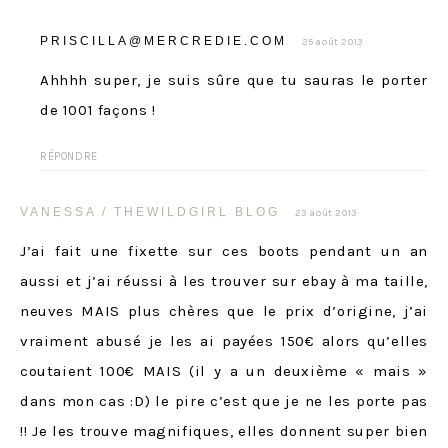
PRISCILLA@MERCREDIE.COM
25 août 2013
Ahhhh super, je suis sûre que tu sauras le porter
de 1001 façons !
RÉPONDRE
VANESSA / THEWILDGIRL BLOG
23 août 2013
J’ai fait une fixette sur ces boots pendant un an
aussi et j’ai réussi à les trouver sur ebay à ma taille,
neuves MAIS plus chères que le prix d’origine, j’ai
vraiment abusé je les ai payées 150€ alors qu’elles
coutaient 100€ MAIS (il y a un deuxième « mais »
dans mon cas :D) le pire c’est que je ne les porte pas
!! Je les trouve magnifiques, elles donnent super bien