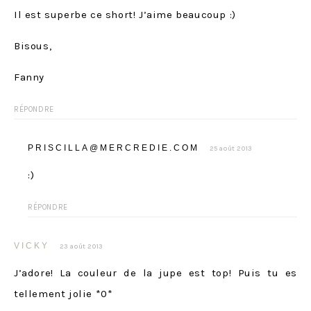
Il est superbe ce short! J’aime beaucoup :)
Bisous,
Fanny
RÉPONDRE
PRISCILLA@MERCREDIE.COM
25 août 2013
:)
RÉPONDRE
VICKY
23 août 2013
J’adore! La couleur de la jupe est top! Puis tu es
tellement jolie *0*