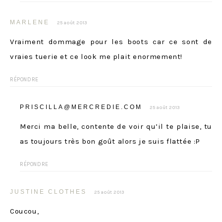
MARLENE
25 août 2013
Vraiment dommage pour les boots car ce sont de
vraies tuerie et ce look me plait enormement!
RÉPONDRE
PRISCILLA@MERCREDIE.COM
25 août 2013
Merci ma belle, contente de voir qu’il te plaise, tu
as toujours très bon goût alors je suis flattée :P
RÉPONDRE
JUSTINE CLOTHES
25 août 2013
Coucou,