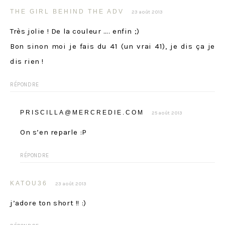
THE GIRL BEHIND THE ADV
23 août 2013
Très jolie ! De la couleur …. enfin ;)
Bon sinon moi je fais du 41 (un vrai 41), je dis ça je
dis rien !
RÉPONDRE
PRISCILLA@MERCREDIE.COM
25 août 2013
On s’en reparle :P
RÉPONDRE
KATOU36
23 août 2013
j’adore ton short !! :)