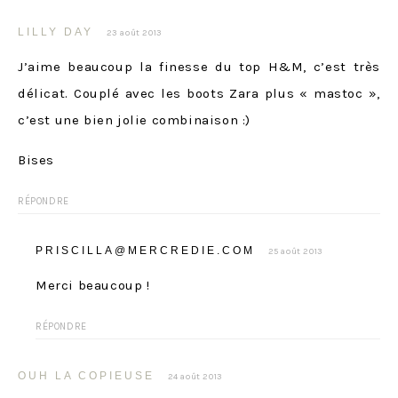
LILLY DAY
23 août 2013
J’aime beaucoup la finesse du top H&M, c’est très
délicat. Couplé avec les boots Zara plus « mastoc »,
c’est une bien jolie combinaison :)
Bises
RÉPONDRE
PRISCILLA@MERCREDIE.COM
25 août 2013
Merci beaucoup !
RÉPONDRE
OUH LA COPIEUSE
24 août 2013