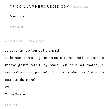
PRISCILLA@MERCREDIE.COM
25 août 2013
Merciiiii !
RÉPONDRE
CLARISSE
23 août 2013
Je suis fan de ton petit short!
Tellement fan que je m’en suis commandé un dans le
même genre sur EBay mais… en noir! Au moins, je
suis sûre de ne pas m’en lasser… (même si j’adore la
couleur du tien!)
xx
CutieGushi
RÉPONDRE