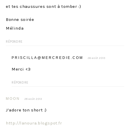
et tes chaussures sont à tomber :)
Bonne soirée
Mélinda
RÉPONDRE
PRISCILLA@MERCREDIE.COM
26 août 2013
Merci <3
RÉPONDRE
MOON
28 août 2013
J’adore ton short :)
http://lanoura.blogspot.fr