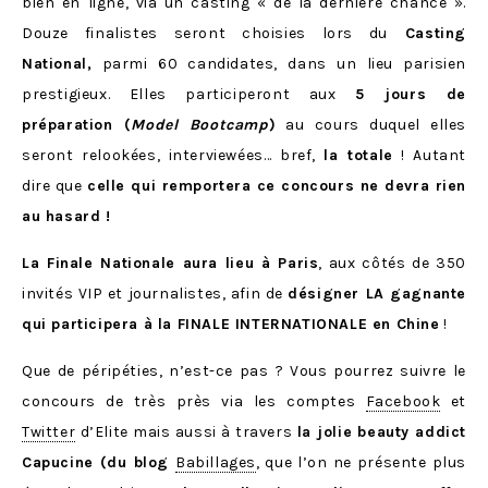
bien en ligne, via un casting « de la dernière chance ».
Douze finalistes seront choisies lors du
Casting
National,
parmi 60 candidates, dans un lieu parisien
prestigieux. Elles participeront aux
5 jours de
préparation (
Model Bootcamp
)
au cours duquel elles
seront relookées, interviewées… bref,
la totale
! Autant
dire que
celle qui remportera ce concours ne devra rien
au hasard !
La Finale Nationale aura lieu à Paris
, aux côtés de 350
invités VIP et journalistes, afin de
désigner LA gagnante
qui participera à la FINALE INTERNATIONALE en Chine
!
Que de péripéties, n’est-ce pas ? Vous pourrez suivre le
concours de très près via les comptes
Facebook
et
Twitter
d’Elite mais aussi à travers
la jolie beauty addict
Capucine (du blog
Babillages
, que l’on ne présente plus