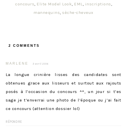
concours
,
Elite Model Look
,
EML
,
inscriptions
,
mannequins
,
sèche-cheveux
2 COMMENTS
MARLENE
3 avril 2014
La longue crinière lisses des candidates sont
obtenues grace aux lisseurs et surtout aux rajouts
posés à l’occasion du concours ^^, un jour si t’es
sage je t’enverrai une photo de l’époque ou j’ai fait
ce concours (attention dossier lol)
RÉPONDRE