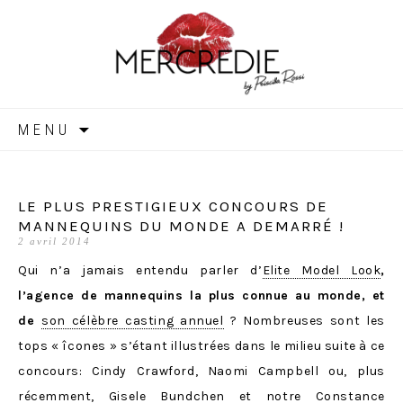
MERCREDIE
Aller
MENU
au
contenu
LE PLUS PRESTIGIEUX CONCOURS DE
MANNEQUINS DU MONDE A DEMARRÉ !
2 avril 2014
Qui n’a jamais entendu parler d’
Elite Model Look
,
l’agence de mannequins la plus connue au monde, et
de
son célèbre casting annuel
? Nombreuses sont les
tops « îcones » s’étant illustrées dans le milieu suite à ce
concours: Cindy Crawford, Naomi Campbell ou, plus
récemment, Gisele Bundchen et notre Constance