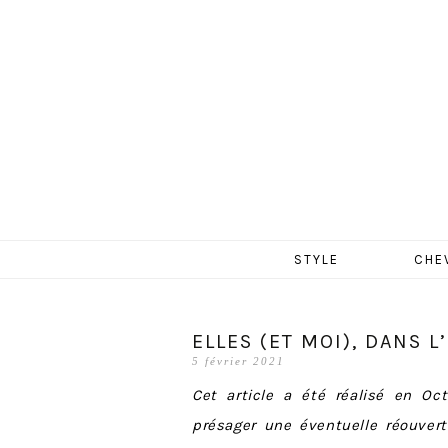
MERCR
Aller
STYLE
CHE
au
contenu
ELLES (ET MOI), DANS L
5 février 2021
Cet article a été réalisé en Oct
présager une éventuelle réouver