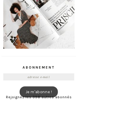
ABONNEMENT
Adresse
e-
mail
Je m'abonne !
Rejoignez les 398 autres abonnés