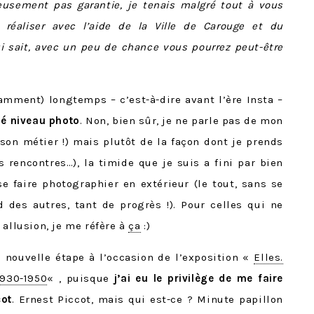
eusement pas garantie, je tenais malgré tout à vous
u réaliser avec l’aide de la Ville de Carouge et du
i sait, avec un peu de chance vous pourrez peut-être
amment) longtemps – c’est-à-dire avant l’ère Insta –
ué niveau photo
. Non, bien sûr, je ne parle pas de mon
on métier !) mais plutôt de la façon dont je prends
s rencontres…), la timide que je suis a fini par bien
se faire photographier en extérieur (le tout, sans se
d des autres, tant de progrès !). Pour celles qui ne
 allusion, je me réfère à
ça
:)
e nouvelle étape à l’occasion de l’exposition «
Elles.
1930-1950
« , puisque
j’ai eu le privilège de me faire
cot
. Ernest Piccot, mais qui est-ce ? Minute papillon