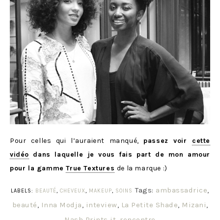
Pour celles qui l’auraient manqué,
passez voir
cette
vidéo
dans laquelle je vous fais part de mon amour
pour la gamme
True Textures
de la marque :)
Tags:
ambassadrice
,
LABELS:
BEAUTÉ
,
CHEVEUX
,
MAKEUP
,
SOINS
beauté
,
Inna Modja
,
inteview
,
La Petite Shade
,
Mizani
,
Nash Prints it
,
rencontre