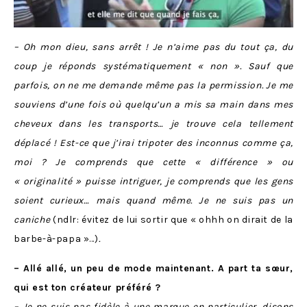
– Oh mon dieu, sans arrêt ! Je n’aime pas du tout ça, du
coup je réponds systématiquement « non ». Sauf que
parfois, on ne me demande même pas la permission. Je me
souviens d’une fois où quelqu’un a mis sa main dans mes
cheveux dans les transports… je trouve cela tellement
déplacé ! Est-ce que j’irai tripoter des inconnus comme ça,
moi ? Je comprends que cette « différence » ou
« originalité » puisse intriguer, je comprends que les gens
soient curieux… mais quand même. Je ne suis pas un
caniche
(ndlr: évitez de lui sortir que « ohhh on dirait de la
barbe-à-papa »…)
.
– Allé allé, un peu de mode maintenant. A part ta sœur,
qui est ton créateur préféré ?
– Je ne suis pas fidèle à une marque en particulier, disons