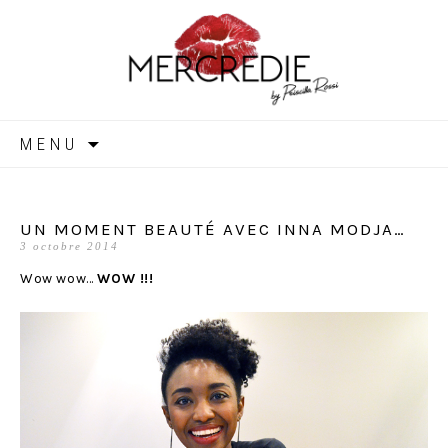
MERCREDIE
Aller
MENU
au
contenu
UN MOMENT BEAUTÉ AVEC INNA MODJA…
3 octobre 2014
Wow wow…
WOW !!!