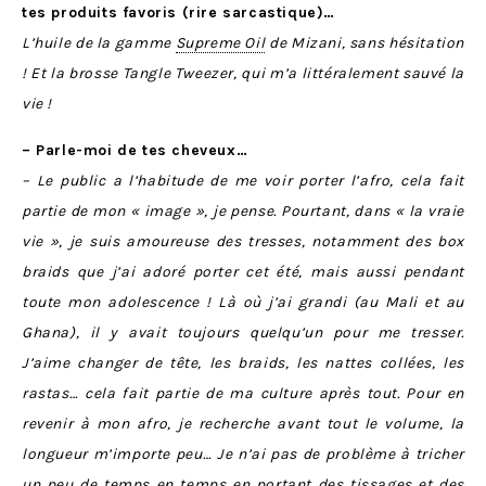
tes produits favoris (rire sarcastique)…
L’huile de la gamme
Supreme Oil
de Mizani, sans hésitation
! Et la brosse Tangle Tweezer, qui m’a littéralement sauvé la
vie !
– Parle-moi de tes cheveux…
– Le public a l’habitude de me voir porter l’afro, cela fait
partie de mon « image », je pense. Pourtant, dans « la vraie
vie », je suis amoureuse des tresses, notamment des box
braids que j’ai adoré porter cet été, mais aussi pendant
toute mon adolescence ! Là où j’ai grandi (au Mali et au
Ghana), il y avait toujours quelqu’un pour me tresser.
J’aime changer de tête, les braids, les nattes collées, les
rastas… cela fait partie de ma culture après tout. Pour en
revenir à mon afro, je recherche avant tout le volume, la
longueur m’importe peu… Je n’ai pas de problème à tricher
un peu de temps en temps en portant des tissages et des