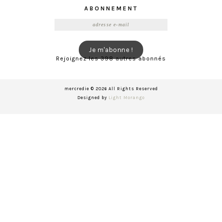
ABONNEMENT
Adresse
e-
mail
Je m'abonne !
Rejoignez les 398 autres abonnés
mercredie © 2026 All Rights Reserved
Designed by
Light Morango