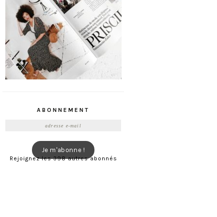
ABONNEMENT
Adresse
e-
mail
Je m'abonne !
Rejoignez les 398 autres abonnés