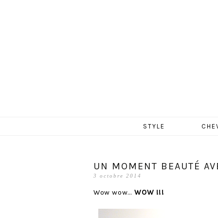
MERCR
Aller
STYLE
CHE
au
contenu
UN MOMENT BEAUTÉ AV
3 octobre 2014
Wow wow…
WOW !!!