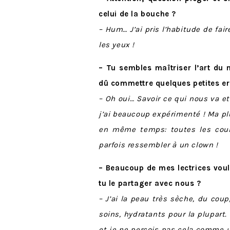
celui de la bouche ?
– Hum… J’ai pris l’habitude de fair
les yeux !
– Tu sembles maîtriser l’art du 
dû commettre quelques petites er
– Oh oui… Savoir ce qui nous va e
j’ai beaucoup expérimenté ! Ma plu
en même temps: toutes les coul
parfois ressembler à un clown !
– Beaucoup de mes lectrices voula
tu le partager avec nous ?
– J’ai la peau très sèche, du cou
soins, hydratants pour la plupar
et je ne perçois pas cela comme un