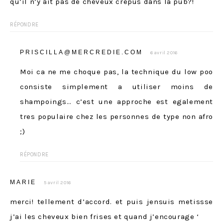
qu’il n’y ait pas de cheveux crépus dans la pub?!
RÉPONDRE
PRISCILLA@MERCREDIE.COM
6 avril 2016
Moi ca ne me choque pas, la technique du low poo
consiste simplement a utiliser moins de
shampoings… c’est une approche est egalement
tres populaire chez les personnes de type non afro
;)
RÉPONDRE
MARIE
5 avril 2016
merci! tellement d’accord. et puis jensuis metissse
j’ai les cheveux bien frises et quand j’encourage ‘