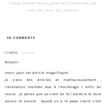
braids
,
Forever Alyssa
,
good hair
,
Naptural85
,
sac
seau APC
,
Taren Guy
,
textures
66 COMMENTS
LYNDA
5 avril 2016
Bonjour
merci pour cet article. magnifique!!
je viens des Antilles et malheureusement ,
l’aliénation mentale due à l’esclavage ( enfin du
moins , je pense que ça vient de là ) perdure et dure
encore et encore . Quand on a la peau claire c’est