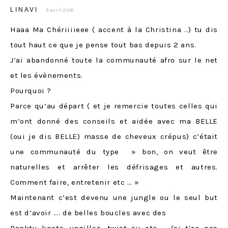
LINAVI
5 avril 2016
Haaa Ma Chériiiieee ( accent à la Christina ..) tu dis
tout haut ce que je pense tout bas depuis 2 ans.
J’ai abandonné toute la communauté afro sur le net
et les évènements.
Pourquoi ?
Parce qu’au départ ( et je remercie toutes celles qui
m’ont donné des conseils et aidée avec ma BELLE
(oui je dis BELLE) masse de cheveux crépus) c’était
une communauté du type » bon, on veut être
naturelles et arrêter les défrisages et autres.
Comment faire, entretenir etc … »
Maintenant c’est devenu une jungle ou le seul but
est d’avoir …. de belles boucles avec des
Banktu knots, vanilles, twist ou etc … (si t’es pas