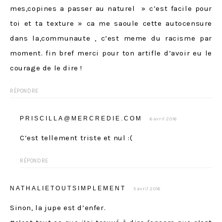
mes,copines a passer au naturel » c’est facile pour
toi et ta texture » ca me saoule cette autocensure
dans la,communaute , c’est meme du racisme par
moment. fin bref merci pour ton artifle d’avoir eu le
courage de le dire !
RÉPONDRE
PRISCILLA@MERCREDIE.COM
6 avril 2016
C’est tellement triste et nul :(
RÉPONDRE
NATHALIETOUTSIMPLEMENT
5 avril 2016
Sinon, la jupe est d’enfer.