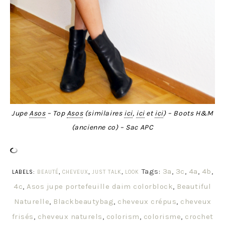
Jupe
Asos
– Top
Asos
(similaires
ici
,
ici
et
ici
) – Boots H&M
(ancienne co) – Sac APC
Tags:
3a
,
3c
,
4a
,
4b
,
LABELS:
BEAUTÉ
,
CHEVEUX
,
JUST TALK
,
LOOK
4c
,
Asos jupe portefeuille daim colorblock
,
Beautiful
Naturelle
,
Blackbeautybag
,
cheveux crépus
,
cheveux
frisés
,
cheveux naturels
,
colorism
,
colorisme
,
crochet