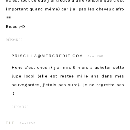
#c’est tout ce que j’ai trouvé à dire (encore que c’est
important quand même) car j’ai pas les cheveux afro
!!!!!
Bises ;-D
RÉPONDRE
PRISCILLA@MERCREDIE.COM
6 avril 2016
Hehe c’est chou :) j’ai mis 6 mois a acheter cette
jupe loool (elle est restee mille ans dans mes
sauvegardes, j’etais pas sure).. je ne regrette pas
:)
RÉPONDRE
ELE
5 avril 2016