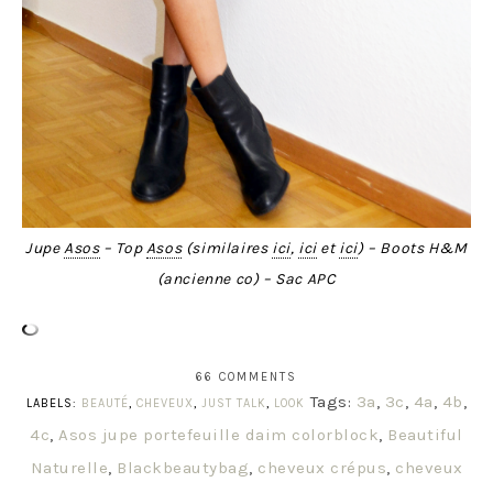
Jupe
Asos
– Top
Asos
(similaires
ici
,
ici
et
ici
) – Boots H&M
(ancienne co) – Sac APC
66 COMMENTS
Tags:
3a
,
3c
,
4a
,
4b
,
LABELS:
BEAUTÉ
,
CHEVEUX
,
JUST TALK
,
LOOK
4c
,
Asos jupe portefeuille daim colorblock
,
Beautiful
Naturelle
,
Blackbeautybag
,
cheveux crépus
,
cheveux