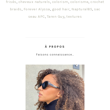
frisés
,
cheveux naturels
,
colorism
,
colorisme
,
crochet
braids
,
Forever Alyssa
,
good hair
,
Naptural85
,
sac
seau APC
,
Taren Guy
,
textures
À PROPOS
Faisons connaissance…