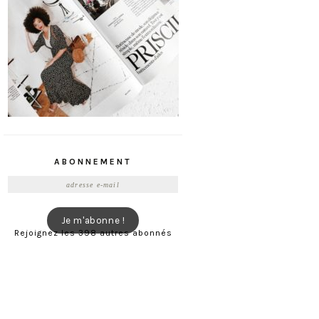
ABONNEMENT
Adresse
e-
mail
Je m'abonne !
Rejoignez les 398 autres abonnés