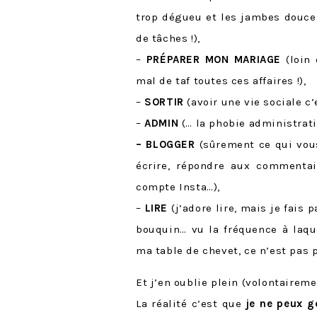
trop dégueu et les jambes douce
de tâches !),
–
PRÉPARER MON MARIAGE
(loin
mal de taf toutes ces affaires !),
–
SORTIR
(avoir une vie sociale c
–
ADMIN
(… la phobie administrativ
–
BLOGGER
(sûrement ce qui vou
écrire, répondre aux commenta
compte Insta…),
–
LIRE
(j’adore lire, mais je fais
bouquin… vu la fréquence à laqu
ma table de chevet, ce n’est pas p
Et j’en oublie plein (volontaireme
La réalité c’est que
je ne peux g