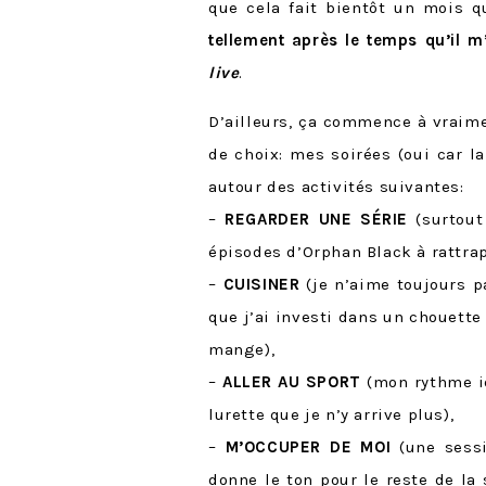
que cela fait bientôt un mois 
tellement après le temps qu’il m
live
.
D’ailleurs, ça commence à vraime
de choix: mes soirées (oui car la
autour des activités suivantes:
–
REGARDER UNE SÉRIE
(surtout
épisodes d’Orphan Black à rattra
–
CUISINER
(je n’aime toujours 
que j’ai investi dans un chouette 
mange),
–
ALLER AU SPORT
(mon rythme id
lurette que je n’y arrive plus),
–
M’OCCUPER DE MOI
(une sess
donne le ton pour le reste de la