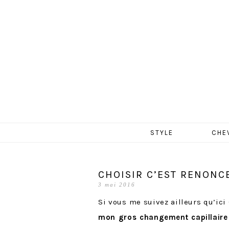
MERCR
Aller
STYLE
CHE
au
contenu
CHOISIR C’EST RENONC
3 mai 2016
Si vous me suivez ailleurs qu’ici
mon gros changement capillaire 