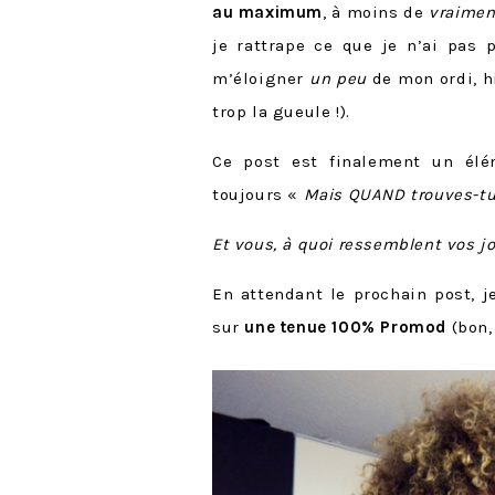
au maximum
, à moins de
vraimen
je rattrape ce que je n’ai pas 
m’éloigner
un peu
de mon ordi, h
trop la gueule !).
Ce post est finalement un él
toujours «
Mais QUAND trouves-tu 
Et vous, à quoi ressemblent vos j
En attendant le prochain post, j
sur
une tenue 100% Promod
(bon,