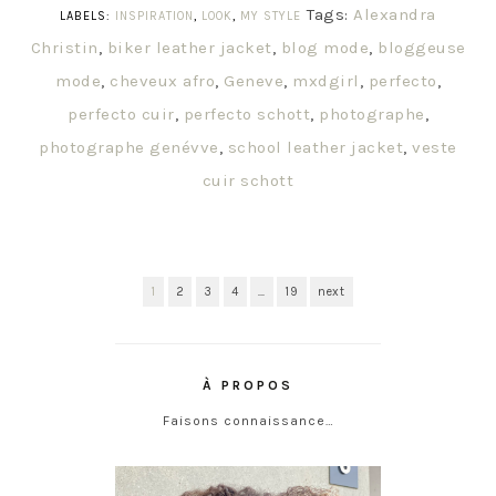
Tags:
Alexandra
LABELS:
INSPIRATION
,
LOOK
,
MY STYLE
Christin
,
biker leather jacket
,
blog mode
,
bloggeuse
mode
,
cheveux afro
,
Geneve
,
mxdgirl
,
perfecto
,
perfecto cuir
,
perfecto schott
,
photographe
,
photographe genévve
,
school leather jacket
,
veste
cuir schott
1
2
3
4
…
19
next
À PROPOS
Faisons connaissance…