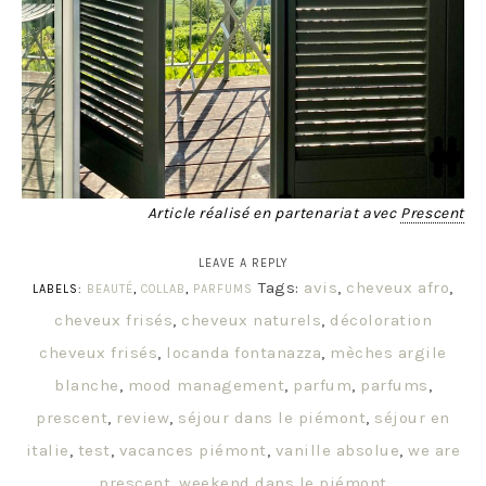
Article réalisé en partenariat avec
Prescent
LEAVE A REPLY
Tags:
avis
,
cheveux afro
,
LABELS:
BEAUTÉ
,
COLLAB
,
PARFUMS
cheveux frisés
,
cheveux naturels
,
décoloration
cheveux frisés
,
locanda fontanazza
,
mèches argile
blanche
,
mood management
,
parfum
,
parfums
,
prescent
,
review
,
séjour dans le piémont
,
séjour en
italie
,
test
,
vacances piémont
,
vanille absolue
,
we are
prescent
,
weekend dans le piémont