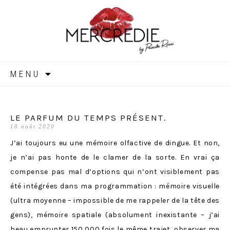
MERCREDIE
Aller
MENU
au
contenu
LE PARFUM DU TEMPS PRÉSENT.
18 août 2020
J’ai toujours eu une mémoire olfactive de dingue. Et non,
je n’ai pas honte de le clamer de la sorte. En vrai ça
compense pas mal d’options qui n’ont visiblement pas
été intégrées dans ma programmation : mémoire visuelle
(ultra moyenne – impossible de me rappeler de la tête des
gens), mémoire spatiale (absolument inexistante – j’ai
beau emprunter 150 000 fois le même trajet, observer ma