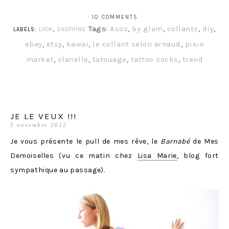
10 COMMENTS
Tags:
Asos
,
by glam
,
collants
,
diy
,
LABELS:
LOOK
,
SHOPPING
ebay
,
etsy
,
kawai
,
le collant selon arnaud
,
pixie
market
,
slanelle
,
tatouage
,
tattoo socks
,
trend
JE LE VEUX !!!
5 novembre 2012
Je vous présente le pull de mes rêve, le
Barnabé
de Mes
Demoiselles (vu ce matin chez
Lisa Marie
, blog fort
sympathique au passage).