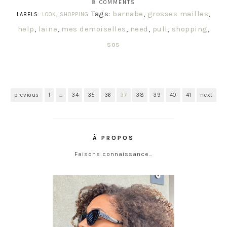
8 COMMENTS
Tags:
barnabe
,
grosses mailles
,
LABELS:
LOOK
,
SHOPPING
help
,
laine
,
mes demoiselles
,
need
,
pull
,
shopping
,
sos
previous
1
…
34
35
36
37
38
39
40
41
next
À PROPOS
Faisons connaissance…