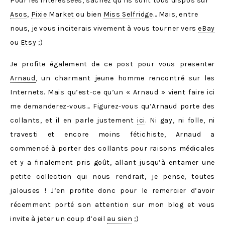
Pour les intéressées, sachez qu’ils sont tous dispos sur
Asos
,
Pixie Market
ou bien
Miss Selfridge
… Mais, entre
nous, je vous inciterais vivement à vous tourner vers
eBay
ou
Etsy
;)
Je profite également de ce post pour vous presenter
Arnaud
, un charmant jeune homme rencontré sur les
Internets. Mais qu’est-ce qu’un « Arnaud » vient faire ici
me demanderez-vous… Figurez-vous qu’Arnaud porte des
collants, et il en parle justement
ici
. Ni gay, ni folle, ni
travesti et encore moins fétichiste, Arnaud a
commencé à porter des collants pour raisons médicales
et y a finalement pris goût, allant jusqu’à entamer une
petite collection qui nous rendrait, je pense, toutes
jalouses ! J’en profite donc pour le remercier d’avoir
récemment porté son attention sur mon blog et vous
invite à jeter un coup d’oeil
au sien
;)