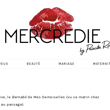
EDIE
VEUX
BEAUTÉ
MARIAGE
MATERNI
êve, le
Barnabé
de Mes Demoiselles (vu ce matin chez
 au passage).