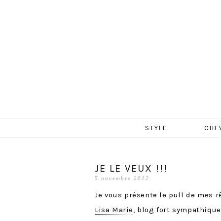
MERCR
Aller
STYLE
CHE
au
contenu
JE LE VEUX !!!
5 novembre 2012
Je vous présente le pull de mes r
Lisa Marie
, blog fort sympathique