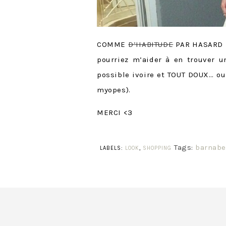
COMME
D’HABITUDE
PAR HASARD il
pourriez m’aider à en trouver u
possible ivoire et TOUT DOUX… ou
myopes).
MERCI <3
Tags:
barnabe
LABELS:
LOOK
,
SHOPPING