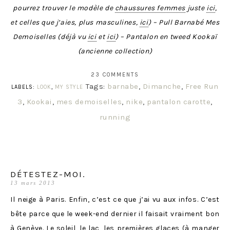
pourrez trouver le modèle de
chaussures femmes
juste
ici
,
et celles que j’aies, plus masculines,
ici
) – Pull Barnabé Mes
Demoiselles (déjà vu
ici
et
ici
) – Pantalon en tweed Kookaï
(ancienne collection)
23 COMMENTS
Tags:
barnabe
,
Dimanche
,
Free Run
LABELS:
LOOK
,
MY STYLE
3
,
Kookai
,
mes demoiselles
,
nike
,
pantalon carotte
,
running
DÉTESTEZ-MOI.
13 mars 2013
Il neige à Paris. Enfin, c’est ce que j’ai vu aux infos. C’est
bête parce que le week-end dernier il faisait vraiment bon
à Genève. Le soleil, le lac, les premières glaces (à manger