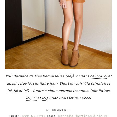
Pull Barnabé de Mes Demoiselles (déjà vu dans
ce look ci
et
aussi
celui-là
, similaire
ici
) – Short en cuir Vila (similaires
ici
,
ici
et
ici
) – Boots à clous marque inconnue (similaires
ici
,
ici
et
ici
) – Sac Gousset de Lancel
59 COMMENTS
Tags:
barnabe
,
bottines à clous
,
LABELS:
LOOK
,
MY STYLE