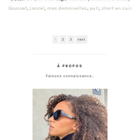
Gousset
,
Lancel
,
mes demoiselles
,
pull
,
short en cuir
1
2
3
next
À PROPOS
Faisons connaissance…