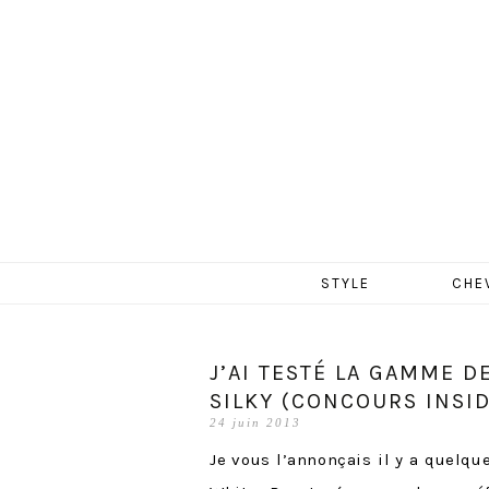
MERCR
Aller
STYLE
CHE
au
contenu
J’AI TESTÉ LA GAMME D
SILKY (CONCOURS INSIDE
24 juin 2013
Je vous l’annonçais il y a quelq