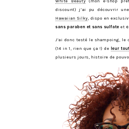
White Beauty
(mon e-shop préf
discount) j’ai pu découvrir u
Hawaiian Silky
, dispo en exclusiv
sans paraben et sans sulfate
et
c
J’ai donc testé le shampoing, le c
(14 in 1, rien que ça !) de
leur tou
plusieurs jours, histoire de pouv