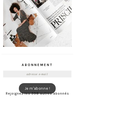
ABONNEMENT
Adresse
e-
mail
Je m'abonne !
Rejoignez les 398 autres abonnés