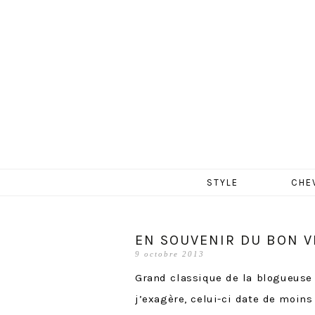
MERCR
Aller
STYLE
CHE
au
contenu
EN SOUVENIR DU BON V
9 octobre 2013
Grand classique de la blogueus
j’exagère, celui-ci date de moins