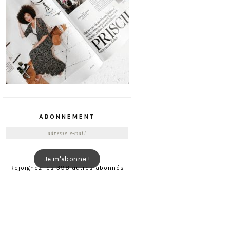
ABONNEMENT
Adresse
e-
mail
Je m'abonne !
Rejoignez les 398 autres abonnés