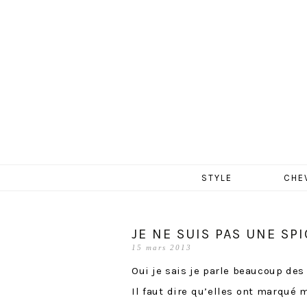
MERCR
Aller
STYLE
CHE
au
contenu
JE NE SUIS PAS UNE SPI
15 mars 2013
Oui je sais je parle beaucoup de
Il faut dire qu’elles ont marqué