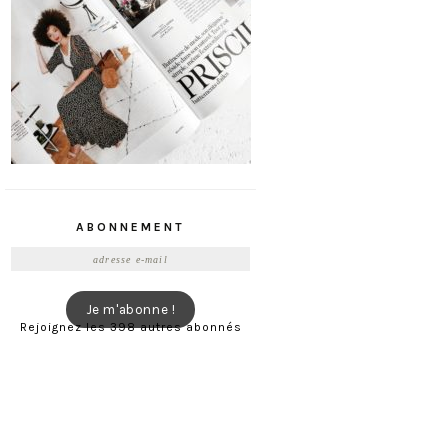
ABONNEMENT
Adresse
e-
mail
Je m'abonne !
Rejoignez les 398 autres abonnés