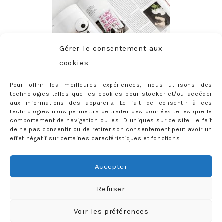
Gérer le consentement aux
cookies
Pour offrir les meilleures expériences, nous utilisons des
technologies telles que les cookies pour stocker et/ou accéder
aux informations des appareils. Le fait de consentir à ces
technologies nous permettra de traiter des données telles que le
comportement de navigation ou les ID uniques sur ce site. Le fait
de ne pas consentir ou de retirer son consentement peut avoir un
effet négatif sur certaines caractéristiques et fonctions.
ABONNEMENT
Adresse
Accepter
e-
mail
Je m'abonne !
Refuser
Rejoignez les 398 autres abonnés
Voir les préférences
mercredie © 2026 All Rights Reserved