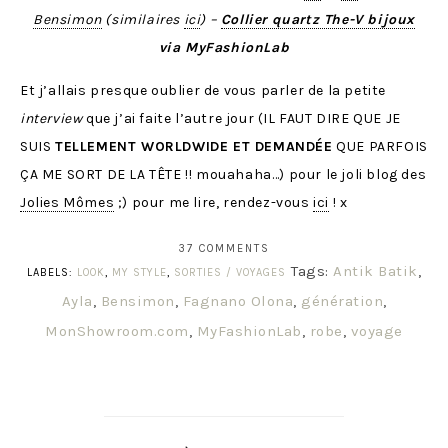
Bensimon
(similaires
ici
) –
Collier quartz The-V bijoux
via MyFashionLab
Et j’allais presque oublier de vous parler de la petite
interview
que j’ai faite l’autre jour (IL FAUT DIRE QUE JE
SUIS
TELLEMENT WORLDWIDE ET DEMANDÉE
QUE PARFOIS
ÇA ME SORT DE LA TÊTE !! mouahaha…) pour le joli blog des
Jolies Mômes
;) pour me lire, rendez-vous
ici
! x
37 COMMENTS
Tags:
Antik Batik
,
LABELS:
LOOK
,
MY STYLE
,
SORTIES / VOYAGES
Ayla
,
Bensimon
,
Fagnano Olona
,
génération
,
MonShowroom.com
,
MyFashionLab
,
robe
,
voyage