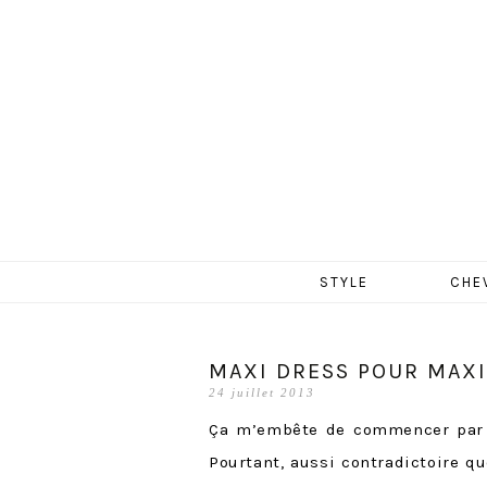
MERCR
Aller
STYLE
CHE
au
contenu
MAXI DRESS POUR MAXI
24 juillet 2013
Ça m’embête de commencer par 
Pourtant, aussi contradictoire qu