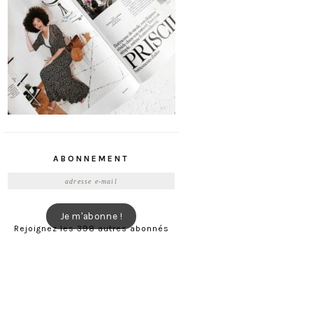
ABONNEMENT
Adresse
e-
mail
Je m'abonne !
Rejoignez les 398 autres abonnés