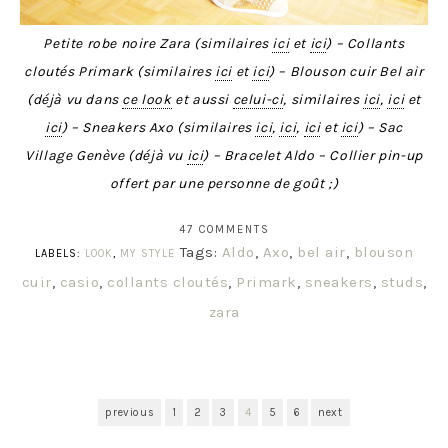
Petite robe noire Zara (similaires
ici
et
ici
) – Collants
cloutés Primark (similaires
ici
et
ici
) – Blouson cuir Bel air
(déjà vu dans
ce look
et aussi
celui-ci
, similaires
ici
,
ici
et
ici
) – Sneakers Axo (similaires
ici
,
ici
,
ici
et
ici
) – Sac
Village Genève (déjà vu
ici
) – Bracelet Aldo – Collier pin-up
offert par une personne de goût ;)
47 COMMENTS
Tags:
Aldo
,
Axo
,
bel air
,
blouson
LABELS:
LOOK
,
MY STYLE
cuir
,
casio
,
collants cloutés
,
Primark
,
sneakers
,
studs
,
zara
previous
1
2
3
4
5
6
next