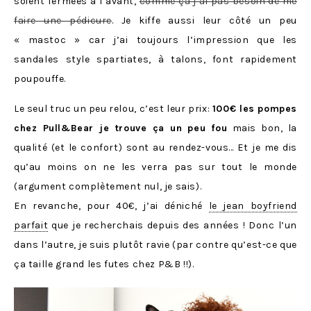
soient fermées à l’avant,
comme ça j’ai pas besoin de me
faire une pédicure
. Je kiffe aussi leur côté un peu
« mastoc » car j’ai toujours l’impression que les
sandales style spartiates, à talons, font rapidement
poupouffe.
Le seul truc un peu relou, c’est leur prix:
100€ les pompes
chez Pull&Bear je trouve ça un peu fou
mais bon, la
qualité (et le confort) sont au rendez-vous… Et je me dis
qu’au moins on ne les verra pas sur tout le monde
(argument complètement nul, je sais).
En revanche, pour 40€, j’ai déniché
le jean boyfriend
parfait
que je recherchais depuis des années ! Donc l’un
dans l’autre, je suis plutôt ravie (par contre qu’est-ce que
ça taille grand les futes chez P&B !!).