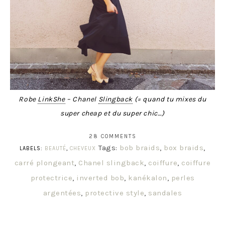
Robe
LinkShe
– Chanel
Slingback
(= quand tu mixes du
super cheap et du super chic…)
28 COMMENTS
Tags:
bob braids
,
box braids
,
LABELS:
BEAUTÉ
,
CHEVEUX
carré plongeant
,
Chanel slingback
,
coiffure
,
coiffure
protectrice
,
inverted bob
,
kanékalon
,
perles
argentées
,
protective style
,
sandales