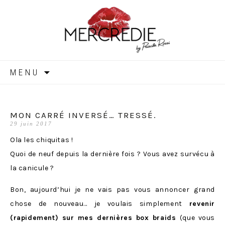
MERCREDIE
Aller
MENU
au
contenu
MON CARRÉ INVERSÉ… TRESSÉ.
29 juin 2017
Ola les chiquitas !
Quoi de neuf depuis la dernière fois ? Vous avez survécu à
la canicule ?
Bon, aujourd’hui je ne vais pas vous annoncer grand
chose de nouveau… je voulais simplement
revenir
(rapidement) sur mes dernières box braids
(que vous